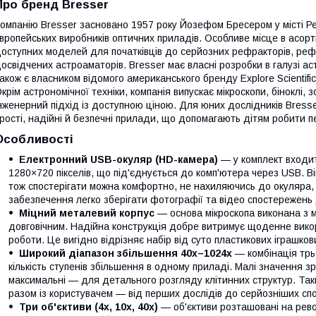
Про бренд Bresser
омпанію Bresser засновано 1957 року Йозефом Бресером у місті Ред
вропейських виробників оптичних приладів. Особливе місце в асор
оступних моделей для початківців до серйозних рефракторів, рефл
освідчених астроаматорів. Bresser має власні розробки в галузі аст
акож є власником відомого американського бренду Explore Scientific
крім астрономічної техніки, компанія випускає мікроскопи, біноклі,
нженерний підхід із доступною ціною. Для юних дослідників Bresse
рості, надійні й безпечні прилади, що допомагають дітям робити пер
Особливості
Електронний USB-окуляр (HD-камера)
— у комплект входи
1280×720 пікселів, що під'єднується до комп'ютера через USB. В
тож спостерігати можна комфортно, не нахиляючись до окуляра, 
забезпечення легко зберігати фотографії та відео спостережень д
Міцний металевий корпус
— основа мікроскопа виконана з м
довговічним. Надійна конструкція добре витримує щоденне викор
роботи. Це вигідно відрізняє набір від суто пластикових іграшкови
Широкий діапазон збільшення 40x–1024x
— комбінація трьо
кількість ступенів збільшення в одному приладі. Малі значення зру
максимальні — для детального розгляду клітинних структур. Так
разом із користувачем — від перших дослідів до серйозніших сп
Три об'єктиви (4x, 10x, 40x)
— об'єктиви розташовані на рево