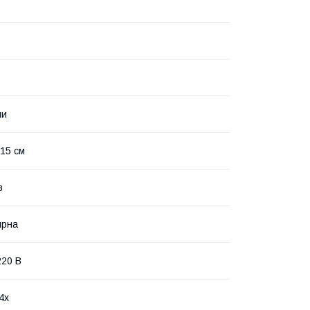
пи
 15 см
в
ярна
20 В
4х