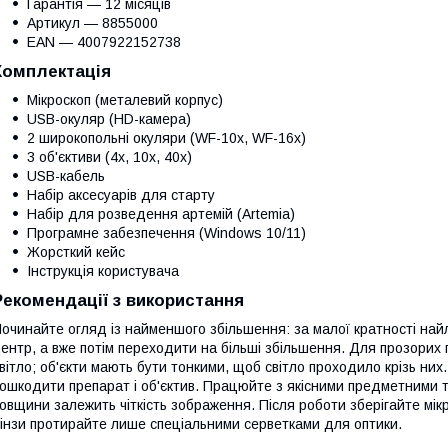
Гарантія — 12 місяців
Артикул — 8855000
EAN — 4007922152738
Комплектація
Мікроскоп (металевий корпус)
USB-окуляр (HD-камера)
2 широкопольні окуляри (WF-10x, WF-16x)
3 об'єктиви (4x, 10x, 40x)
USB-кабель
Набір аксесуарів для старту
Набір для розведення артемій (Artemia)
Програмне забезпечення (Windows 10/11)
Жорсткий кейс
Інструкція користувача
Рекомендації з використання
очинайте огляд із найменшого збільшення: за малої кратності найле
ентр, а вже потім переходити на більші збільшення. Для прозорих 
вітло; об'єкти мають бути тонкими, щоб світло проходило крізь них
ошкодити препарат і об'єктив. Працюйте з якісними предметними т
овщини залежить чіткість зображення. Після роботи зберігайте мікро
інзи протирайте лише спеціальними серветками для оптики.