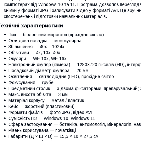
комп'ютерах під Windows 10 та 11. Програма дозволяє перегляд
знімки у форматі JPG і записувати відео у форматі AVI. Це зруч
спостережень і підготовки навчальних матеріалів.
Технічні характеристики
Тип — біологічний мікроскоп (прохідне світло)
Оглядова насадка — монокулярна
Збільшення — 40x – 1024x
Об'єктиви — 4x, 10x, 40x
Окуляри — WF-10x, WF-16x
Електронний окуляр (камера) — 1280×720 пікселів (HD), інтер
Посадковий діаметр окуляра — 20 мм
Освітлення — світлодіодне (LED), прохідне світло
Фокусування — грубе
Предметний столик — з двома фіксаторами, препарувальний; X
Макс. висота об'єкта — 3 мм
Матеріал корпусу — метал / пластик
Кейс — жорсткий (пластиковий)
Формати файлів — фото JPG, відео AVI
Сумісність ПЗ — Windows 10, Windows 11
Сфера застосування — ботаніка, ентомологія, мінералогія, на
Рівень користувача — початківці
Габарити (Д × Ш × В) — 15,5 × 10 × 27,5 см