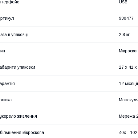
нтерфейс
USB
ртикул
930477
ага в упаковці
2,8 кг
ип
Мікроско
абарити упаковки
27 х 41 х
арантія
12 місяці
олівка
Монокул
жерело живлення
Мережа 2
більшення мікроскопа
40х - 102