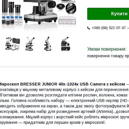
Купити
+380 (68) 522-07-07
повернення товару п
Мікроскоп BRESSER JUNIOR 40x-1024x USB Camera з кейсом
—
очатківців у міцному металевому корпусі з кейсом для перенесення
б'єктивам він дозволяє розглядати клітини рослин, волокна, комах та
ільки. Головна особливість набору — електронний USB-окуляр (HD-
иводить зображення на екран, а також дає змогу фотографувати й
ксесуарів, зокрема набір для розведення артемій (Artemia), дозво
озпакування. Міцний корпус і жорсткий кейс роблять мікроскоп зру
ерування — придатним для перших кроків у мікроскопії.