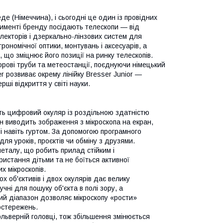
е (Німеччина), і сьогодні це один із провідних
тименті бренду посідають телескопи — від
екторів і дзеркально-лінзових систем для
рономічної оптики, монтувань і аксесуарів, а
, що зміцнює його позиції на ринку телескопів.
 зорові труби та метеостанції, поєднуючи німецький
r розвиває окрему лінійку Bresser Junior —
ші відкриття у світі науки.
ть цифровий окуляр із роздільною здатністю
ін виводить зображення з мікроскопа на екран,
і навіть гуртом. За допомогою програмного
ля уроків, проєктів чи обміну з друзями.
еталу, що робить прилад стійким і
истання дітьми та не боїться активної
х мікроскопів.
х об'єктивів і двох окулярів дає велику
чні для пошуку об'єкта в полі зору, а
ий діапазон дозволяє мікроскопу «рости»
остережень.
льверній головці, тож збільшення змінюється