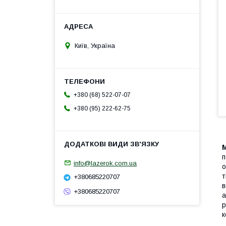
Київ, Україна
+380 (68) 522-07-07
+380 (95) 222-62-75
п
info@lazerok.com.ua
о
т
+380685220707
в
+380685220707
а
р
к