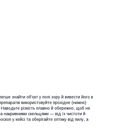
гше знайти об'єкт у полі зору й вивести його в
препаратів використовуйте прохідне (нижнє)
. Наводьте різкість плавно й обережно, щоб не
а накривними скельцями — від їх чистоти й
скоп у кейсі та оберігайте оптику від пилу, а