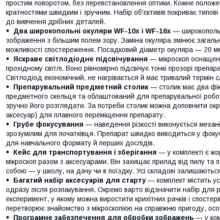
простим поворотом, без перевстановлення оптики. Кожне положен
кратностями швидким і зручним. Набір об'єктивів покриває типові
до вивчення дрібних деталей.
Два широкопольні окуляри WF-10x і WF-16x
— широкопольн
зображення з більшим полем зору. Заміна окуляра змінює загал
можливості спостереження. Посадковий діаметр окуляра — 20 м
Яскраве світлодіодне підсвічування
— мікроскоп оснащен
прохідному світлі. Воно рівномірно підсвічує тонкі прозорі препар
Світлодіод економічний, не нагрівається й має тривалий термін 
Препарувальний предметний столик
— столик має два фі
предметного скельця та облаштований для препарувальної робот
зручно його розглядати. За потреби столик можна доповнити ок
аксесуар) для плавного переміщення препарату.
Грубе фокусування
— наведення різкості виконується механі
зрозумілим для початківця. Препарат швидко виводиться у фоку
для навчального формату й перших дослідів.
Кейс для транспортування і зберігання
— у комплекті є жо
мікроскоп разом з аксесуарами. Він захищає прилад від пилу та 
собою — у школу, на дачу чи в поїздку. Усі складові залишаються
Багатий набір аксесуарів для старту
— комплект містить у
одразу після розпакування. Окремо варто відзначити набір для 
експеримент, у якому можна виростити крихітних рачків і спостері
перетворює знайомство з мікроскопією на справжню пригоду, осо
Програмне забезпечення для обробки зображень
— у ком