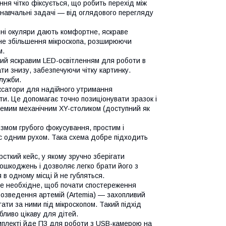
ня чітко фіксується, що робить перехід між
 навчальні задачі — від оглядового перегляду
і окуляри дають комфортне, яскраве
ьне збільшення мікроскопа, розширюючи
м.
ий яскравим LED-освітленням для роботи в
ати знизу, забезпечуючи чітку картинку.
служби.
ксатори для надійного утримання
и. Це допомагає точно позиціонувати зразок і
ремим механічним XY-столиком (доступний як
змом грубого фокусування, простим і
с одним рухом. Така схема добре підходить
рсткий кейс, у якому зручно зберігати
пошкоджень і дозволяє легко брати його з
 в одному місці й не губляться.
се необхідне, щоб почати спостереження
розведення артемій (Artemia) — захопливий
гати за ними під мікроскопом. Такий підхід
бливо цікаву для дітей.
плекті йде ПЗ для роботи з USB-камерою на