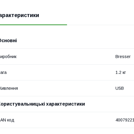
арактеристики
Основні
иробник
Bresser
ага
1.2 кг
Живлення
USB
Користувальницькі характеристики
AN код
4007922