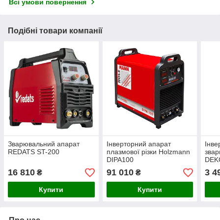
Всі умови повернення
Подібні товари компанії
Зварювальний апарат
Інверторний апарат
Інве
REDATS ST-200
плазмової різки Holzmann
звар
DIPA100
DEK
16 810
91 010
3 4
₴
₴
Купити
Купити