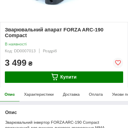
Зварювальний апарат FORZA ARC-190
Compact
В наявності
Код: DD0007013
Роздріб
3 499
₴
Купити
Опис
Характеристики
Доставка
Оплата
Умови п
Опис
Зварювальний інвертор FORZA ARC-190 Compact
призначений для ручного дугового зварювання MMA