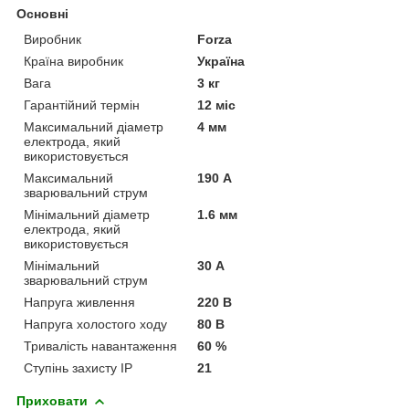
Основні
Виробник
Forza
Країна виробник
Україна
Вага
3 кг
Гарантійний термін
12 міс
Максимальний діаметр
4 мм
електрода, який
використовується
Максимальний
190 А
зварювальний струм
Мінімальний діаметр
1.6 мм
електрода, який
використовується
Мінімальний
30 А
зварювальний струм
Напруга живлення
220 В
Напруга холостого ходу
80 В
Тривалість навантаження
60 %
Ступінь захисту IP
21
Приховати