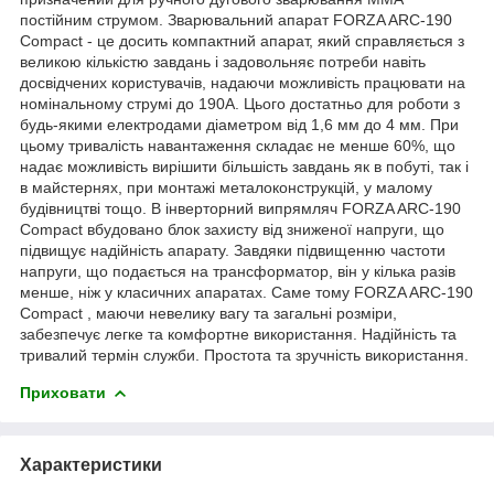
постійним струмом. Зварювальний апарат FORZA ARC-190
Compact - це досить компактний апарат, який справляється з
великою кількістю завдань і задовольняє потреби навіть
досвідчених користувачів, надаючи можливість працювати на
номінальному струмі до 190А. Цього достатньо для роботи з
будь-якими електродами діаметром від 1,6 мм до 4 мм. При
цьому тривалість навантаження складає не менше 60%, що
надає можливість вирішити більшість завдань як в побуті, так і
в майстернях, при монтажі металоконструкцій, у малому
будівництві тощо. В інверторний випрямляч FORZA ARC-190
Compact вбудовано блок захисту від зниженої напруги, що
підвищує надійність апарату. Завдяки підвищенню частоти
напруги, що подається на трансформатор, він у кілька разів
менше, ніж у класичних апаратах. Саме тому FORZA ARC-190
Compact , маючи невелику вагу та загальні розміри,
забезпечує легке та комфортне використання. Надійність та
тривалий термін служби. Простота та зручність використання.
Приховати
Характеристики