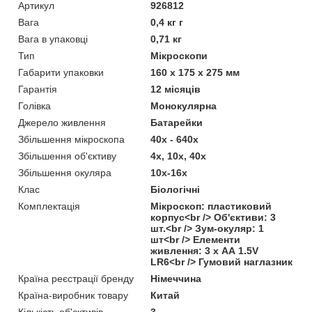
Артикул
926812
Вага
0,4 кг г
Вага в упаковці
0,71 кг
Тип
Мікроскопи
Габарити упаковки
160 х 175 х 275 мм
Гарантія
12 місяців
Голівка
Монокулярна
Джерело живлення
Батарейки
Збільшення мікроскопа
40х - 640x
Збільшення об'єктиву
4х, 10х, 40х
Збільшення окуляра
10х-16х
Клас
Біологічні
Комплектація
Мікроскоп: пластиковий
корпус<br /> Об'єктиви: 3
шт.<br /> Зум-окуляр: 1
шт<br /> Елементи
живлення: 3 х АА 1.5V
LR6<br /> Гумовий наглазник
Країна реєстрації бренду
Німеччина
Країна-виробник товару
Китай
Кількість об'єктивів
3