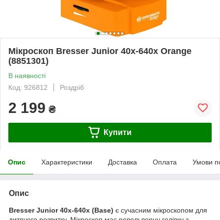
Мікроскоп Bresser Junior 40x-640x Orange
(8851301)
В наявності
Код: 926812
Роздріб
2 199
₴
Купити
Опис
Характеристики
Доставка
Оплата
Умови п
Опис
Bresser Junior 40x-640x (Base)
є сучасним мікроскопом для
дитячого розвитку. Мікроскоп має револьверну голівку з