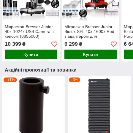
Мікроскоп Bresser Junior
Мікроскоп Bresser Junior
Мікр
40x-1024x USB Camera з
Biolux SEL 40x-1600x Red
Biol
кейсом (8855000)
з адаптером для
Purp
смартфона
сма
10 399
6 299
6 6
₴
₴
(8855600E8G000)
(885
Купити
Купити
Акційні пропозиції та новинки
–71%
–3%