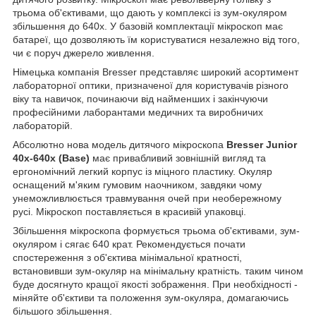
трьома об'єктивами, що дають у комплексі із зум-окуляром
збільшення до 640х. У базовій комплектації мікроскоп має
батареї, що дозволяють їм користуватися незалежно від того,
чи є поруч джерело живлення.
Німецька компанія Bresser представляє широкий асортимент
лабораторної оптики, призначеної для користувачів різного
віку та навичок, починаючи від найменших і закінчуючи
професійними лаборантами медичних та виробничих
лабораторій.
Абсолютно нова модель дитячого мікроскопа
Bresser Junior
40x-640x (Base)
має привабливий зовнішній вигляд та
ергономічний легкий корпус із міцного пластику. Окуляр
оснащений м'яким гумовим наочником, завдяки чому
унеможливлюється травмування очей при необережному
русі. Мікроскоп поставляється в красивій упаковці.
Збільшення мікроскопа формується трьома об'єктивами, зум-
окуляром і сягає 640 крат. Рекомендується почати
спостереження з об'єктива мінімальної кратності,
встановивши зум-окуляр на мінімальну кратність. таким чином
буде досягнуто кращої якості зображення. При необхідності -
міняйте об'єктиви та положення зум-окуляра, домагаючись
більшого збільшення.