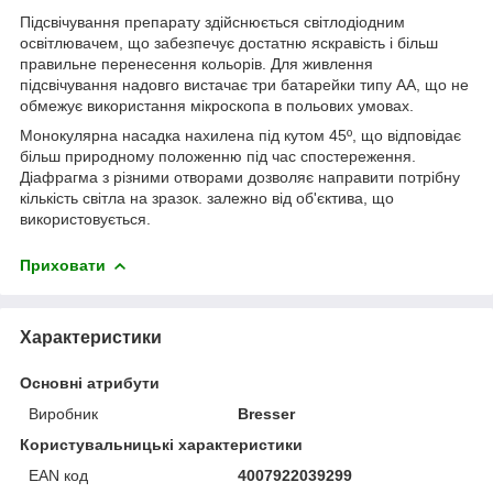
Підсвічування препарату здійснюється світлодіодним
освітлювачем, що забезпечує достатню яскравість і більш
правильне перенесення кольорів. Для живлення
підсвічування надовго вистачає три батарейки типу АА, що не
обмежує використання мікроскопа в польових умовах.
Монокулярна насадка нахилена під кутом 45º, що відповідає
більш природному положенню під час спостереження.
Діафрагма з різними отворами дозволяє направити потрібну
кількість світла на зразок. залежно від об'єктива, що
використовується.
Приховати
Характеристики
Основні атрибути
Виробник
Bresser
Користувальницькі характеристики
EAN код
4007922039299