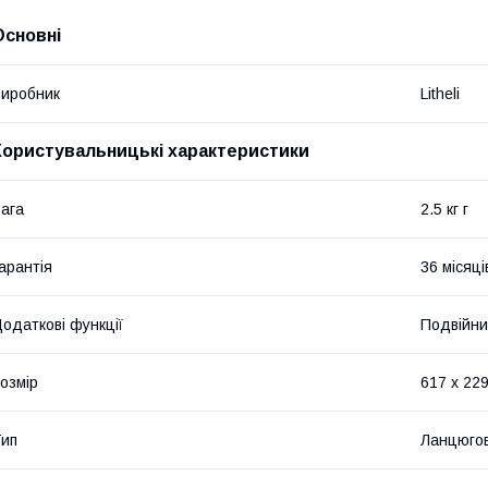
Основні
иробник
Litheli
Користувальницькі характеристики
ага
2.5 кг г
арантія
36 місяці
одаткові функції
Подвійни
озмір
617 x 229
ип
Ланцюгов