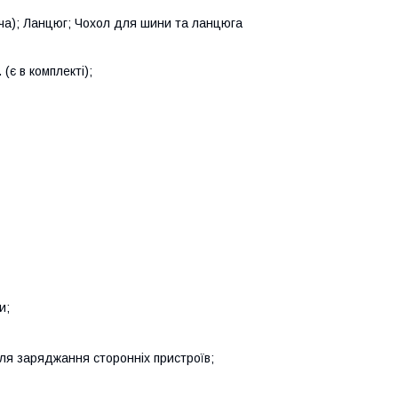
ча); Ланцюг; Чохол для шини та ланцюга
(є в комплекті);
и;
ля заряджання сторонніх пристроїв;