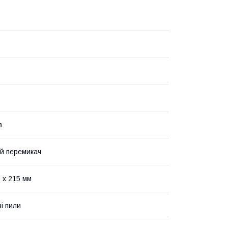
в
й перемикач
 x 215 мм
і пили