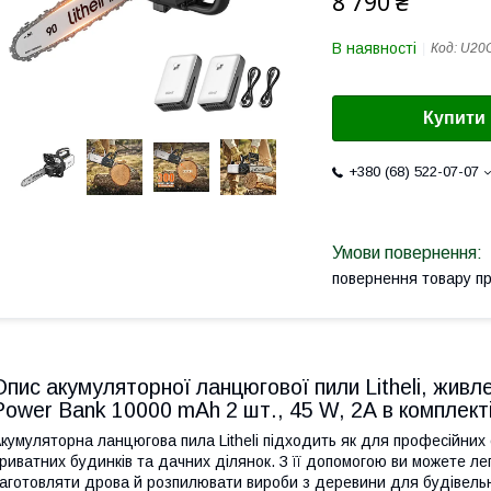
8 790 ₴
В наявності
Код:
U20
Купити
+380 (68) 522-07-07
повернення товару п
Опис акумуляторної ланцюгової пили Litheli, живле
Power Bank 10000 mAh 2 шт., 45 W, 2А в комплекті
кумуляторна ланцюгова пила Litheli підходить як для професійних са
риватних будинків та дачних ділянок. З її допомогою ви можете лег
аготовляти дрова й розпилювати вироби з деревини для будівель