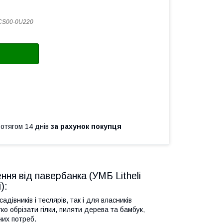
CS00-0U220
ротягом 14 днів
за рахунок покупця
ння від павербанка (УМБ Litheli
):
дівників і теслярів, так і для власників
ко обрізати гілки, пиляти дерева та бамбук,
них потреб.