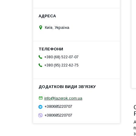
Київ, Україна
+380 (68) 522-07-07
+380 (95) 222-62-75
info@lazerok.com.ua
+380685220707
+380685220707
А
п
з