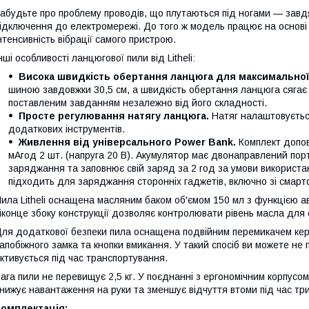
абудьте про проблему проводів, що плутаються під ногами — завд
ідключення до електромережі. До того ж модель працює на основі 
нтенсивність вібрації самого пристрою.
нші особливості ланцюгової пили від Litheli:
Висока швидкість обертання ланцюга для максимальної
шиною завдовжки 30,5 см, а швидкість обертання ланцюга сягає 
поставленим завданням незалежно від його складності.
Просте регулювання натягу ланцюга.
Натяг налаштовуєтьс
додаткових інструментів.
Живлення від універсального Power Bank.
Комплект допов
мАгод 2 шт. (напруга 20 В). Акумулятор має двонаправлений по
заряджання та заповнює свій заряд за 2 год за умови використ
підходить для заряджання сторонніх гаджетів, включно зі смар
ила Litheli оснащена масляним баком об'ємом 150 мл з функцією
іконце збоку конструкції дозволяє контролювати рівень масла для
ля додаткової безпеки пила оснащена подвійним перемикачем керу
апобіжного замка та кнопки вмикання. У такий спосіб ви можете не
ктивується під час транспортування.
ага пили не перевищує 2,5 кг. У поєднанні з ергономічним корпус
нижує навантаження на руки та зменшує відчуття втоми під час тр
Комплектація: