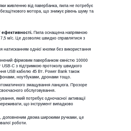
яки живленню від павербанка, пила не потребує
безщіткового мотора, що знижує рівень шуму та
 ефективності.
Пила оснащена напрямною
7,5 м/с. Це дозволяє швидко справлятися з
я натисканням однієї кнопки без використання
нений фірмовим павербанком ємністю 10000
рт USB-C з підтримкою протоколу швидкого
ання USB кабелю 45 Вт. Power Bank також
тфонами, ноутбуками, дронами тощо.
 автоматичного змащування ланцюга. Прозоре
 своєчасного обслуговування.
вання, який потребує одночасної активації
 переживати, що інструмент випадково
ом, доповненим двома широкими ручками, це
ивалої роботи.