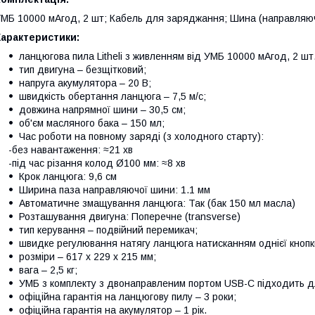
МБ 10000 мАгод, 2 шт; Кабель для заряджання; Шина (направляю
Характеристики:
ланцюгова пила Litheli з живленням від УМБ 10000 мАгод, 2 шт. 
тип двигуна – безщітковий;
напруга акумулятора – 20 В;
швидкість обертання ланцюга – 7,5 м/с;
довжина напрямної шини – 30,5 см;
об'єм масляного бака – 150 мл;
Час роботи на повному заряді (з холодного старту):
-без навантаження: ≈21 хв
-під час різання колод Ø100 мм: ≈8 хв
Крок ланцюга: 9,6 см
Ширина паза направляючої шини: 1.1 мм
Автоматичне змащування ланцюга: Так (бак 150 мл масла)
Розташування двигуна: Поперечне (transverse)
тип керування – подвійний перемикач;
швидке регулювання натягу ланцюга натисканням однієї кнопк
розміри – 617 x 229 x 215 мм;
вага – 2,5 кг;
УМБ з комплекту з двонаправленим портом USB-C підходить д
офіційна гарантія на ланцюгову пилу – 3 роки;
офіційна гарантія на акумулятор – 1 рік.