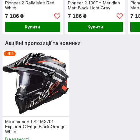
Pioneer 2 Rally Matt Red
Pioneer 2 100TH Meridian
Pion
White
Matt Black Light Gray
Matt
Orange
7 186
7 186
7 1
₴
₴
Купити
Купити
Акційні пропозиції та новинки
–9%
Мотошолом LS2 MX701
Explorer C Edge Black Orange
White
В наявності