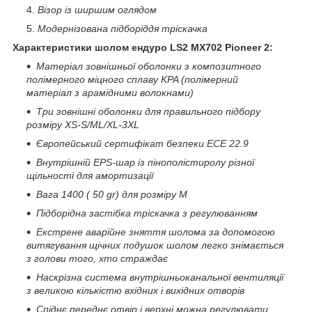
Візор із ширшим оглядом
Модернізована підборіддя тріскачка
Характеристики шолом ендуро
LS2
MX702
Pioneer 2:
Матеріал зовнішньої оболонки з композитного
полімерного міцного сплаву KPA (полімерний
матеріал з арамідними волокнами)
Три зовнішні оболонки для правильного підбору
розміру XS-S/ML/XL-3XL
Європейський сертифікат безпеки ECE 22.9
Внутрішній EPS-шар із пінополістиролу різної
щільності для амортизації
Вага
1400 ( 50 gr) для розміру М
Підборідна застібка тріскачка з регулюванням
Екстрене аварійне зняття шолома за допомогою
витягування щічних подушок шолом легко знімається
з голови того, хто страждає
Наскрізна система внутрішньоканальної вентиляції
з великою кількістю вхідних і вихідних отворів
Спіднє переднє отвір і верхні можна регулювати