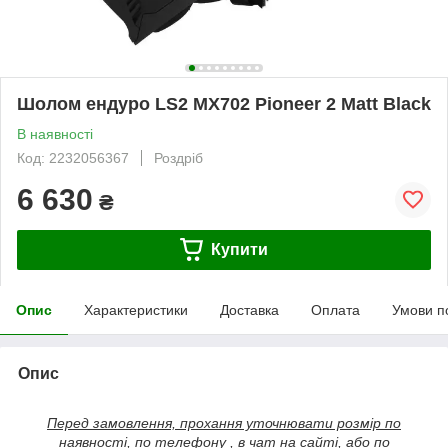
Шолом ендуро LS2 MX702 Pioneer 2 Matt Black
В наявності
Код: 2232056367
Роздріб
6 630
₴
Купити
Опис
Характеристики
Доставка
Оплата
Умови п
Опис
Перед замовлення, прохання уточнювати розмір по
наявності, по телефону , в чат на сайті, або по