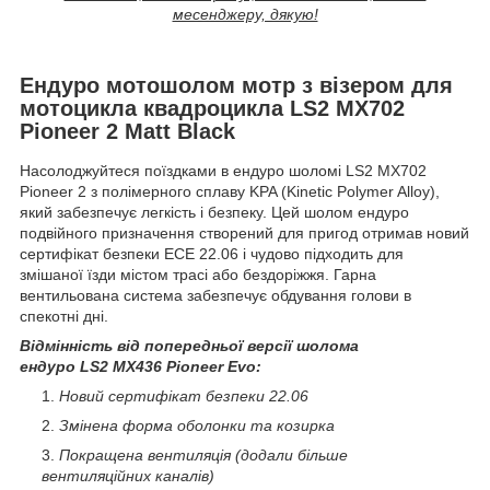
месенджеру, дякую!
Ендуро мотошолом мотр з візером для
мотоцикла квадроцикла LS2 MX702
Pioneer 2 Matt Black
Насолоджуйтеся поїздками в ендуро шоломі LS2 MX702
Pioneer 2 з полімерного сплаву KPA (Kinetic Polymer Alloy),
який забезпечує легкість і безпеку. Цей шолом ендуро
подвійного призначення створений для пригод отримав новий
сертифікат безпеки ECE 22.06 і чудово підходить для
змішаної їзди містом трасі або бездоріжжя. Гарна
вентильована система забезпечує обдування голови в
спекотні дні.
Відмінність від попередньої версії шолома
ендуро
LS2
MX436
Pioneer
Evo:
Новий сертифікат безпеки 22.06
Змінена форма оболонки та козирка
Покращена вентиляція (додали більше
вентиляційних каналів)