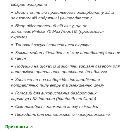
відкрити/закрити
Візор з оптично правильного полікарбонату 3D із
захистом від подряпин і ультрафіолету
Візор підготовлений під лінзу, що не
запотіває
Pinlock 70 MaxVisionTM (продається
окремо)
Тоновані висувні сонцезахисні окуляри
Знімна мийна підкладка з м'яких антибактеріальних
тканин
Подушки на щоках із м'якої піни вирізані лазером для
анатомічно правильного прилягання до обличчя
Заслінка на низ підборіддя для запобігання
потраплянню пилу вітру та зменшенню шуму
Готовий для використання бездротових
гарнітур
LS2 Intercom (Bluetooth от Cardo)
Світловідбивні елементи знизу підкладки
Підходить для мотоциклістів і квадроциклістів
Приховати