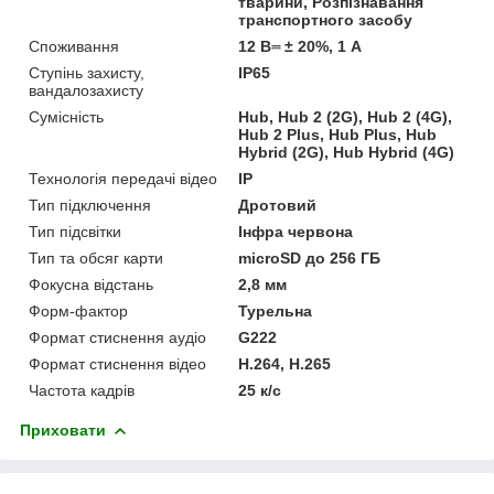
тварини, Розпізнавання
транспортного засобу
Споживання
12 В⎓ ± 20%, 1 А
Ступінь захисту,
IP65
вандалозахисту
Сумісність
Hub, Hub 2 (2G), Hub 2 (4G),
Hub 2 Plus, Hub Plus, Hub
Hybrid (2G), Hub Hybrid (4G)
Технологія передачі відео
IP
Тип підключення
Дротовий
Тип підсвітки
Інфра червона
Тип та обсяг карти
microSD до 256 ГБ
Фокусна відстань
2,8 мм
Форм-фактор
Турельна
Формат стиснення аудіо
G222
Формат стиснення відео
Н.264, H.265
Частота кадрів
25 к/с
Приховати