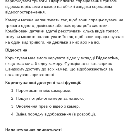
верифікувати тривоги. Підкріплюйте спрацювання тривоги
відеоматеріалами з камер на обʼєкті завдяки сценаріям
відеоспостереження.
Камери можна налаштувати так, щоб вони спрацьовували на
тривоги одного, декількох або всіх пристроїв системи.
Комбіновані датчики здатні реєструвати кілька видів тривог,
тому ви можете налаштувати їх так, щоб вони спрацьовували
на один вид тривоги, на декілька з них або на всі.
Відеостіна
Користувач має змогу керувати відео у вкладці
Відеостіна
,
якщо має хоча б одну камеру. Функціональність сприяє
швидкому доступу до всіх камер, що відображаються за
налаштувань приватності.
Користувачеві доступні такі функції:
Перемикання між камерами.
Пошук потрібної камери за назвою.
Оновлення превʼю відео з камер.
Зміна порядку відображення (в розробці).
Налаштування приватності