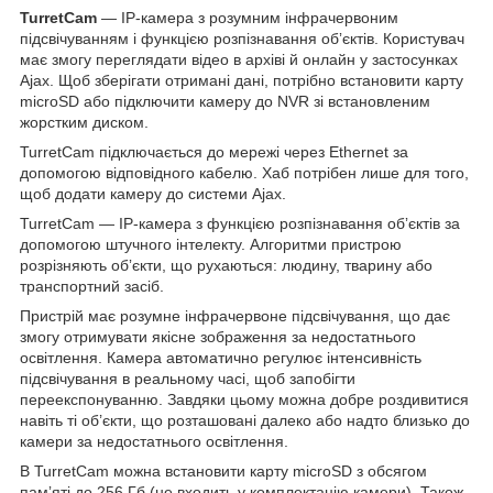
TurretCam
— IP-камера з розумним інфрачервоним
підсвічуванням і функцією розпізнавання обʼєктів. Користувач
має змогу переглядати відео в архіві й онлайн у застосунках
Ajax. Щоб зберігати отримані дані, потрібно встановити карту
microSD або підключити камеру до NVR зі встановленим
жорстким диском.
TurretCam підключається до мережі через Ethernet за
допомогою відповідного кабелю. Хаб потрібен лише для того,
щоб додати камеру до системи Ajax.
TurretCam — IP-камера з функцією розпізнавання обʼєктів за
допомогою штучного інтелекту. Алгоритми пристрою
розрізняють обʼєкти, що рухаються: людину, тварину або
транспортний засіб.
Пристрій має розумне інфрачервоне підсвічування, що дає
змогу отримувати якісне зображення за недостатнього
освітлення. Камера автоматично регулює інтенсивність
підсвічування в реальному часі, щоб запобігти
переекспонуванню. Завдяки цьому можна добре роздивитися
навіть ті об’єкти, що розташовані далеко або надто близько до
камери за недостатнього освітлення.
В TurretCam можна встановити карту microSD з обсягом
памʼяті до 256 Гб (не входить у комплектацію камери). Також