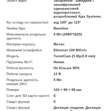
Захист відео
JetSparrow - швидкий і
зашифрований
одноранговий
відеопротокол,
розроблений Ajax Systems.
Кут огляду по горизонталі
від 100° до 110°
Лінійки Ajax
Baseline
Максимальна роздільна
5 Мп (2880*1620)
здатність
Матеріал корпусу
Метал
Мережеві інтерфейси
Ethernet 100 Мбіт/с
Мoдель
TurretCam (5 Mp/2.8 mm)
Підтримка Wi-Fi
Немає
Робоча вологість
Не більше 90%
Робоча напруга
12 В
Роздільна здатність
5 Мп
камери (Мп)
Розміри
103 × 98 × 98 мм
Слот для SD карти пам'яті
Є
Смарт функції
Є
Смарт-функції
Детекція людини, Детекція