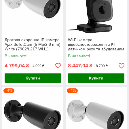
Дротова охоронна IP-камера
Wi-Fi камера
Ajax BulletCam (5 Mp/2,8 mm)
відеоспостереження з ІЧ
White (79028.217.WH1)
датчиком руху та вбудованим
ШІ Ajax IndoorCam Black
В наявності
В наявності
(111567.303.BL1)
4 799,04
8 447,04
₴
₴
4 999 ₴
8 799 ₴
Купити
Купити
–4%
–4%