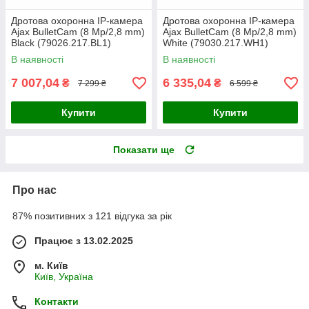
Дротова охоронна IP-камера
Дротова охоронна IP-камера
Ajax BulletCam (8 Mp/2,8 mm)
Ajax BulletCam (8 Mp/2,8 mm)
Black (79026.217.BL1)
White (79030.217.WH1)
В наявності
В наявності
7 007,04
6 335,04
₴
₴
7 299 ₴
6 599 ₴
Купити
Купити
Показати ще
Про нас
87% позитивних з 121 відгука за рік
Працює з 13.02.2025
м. Київ
Київ, Україна
Контакти