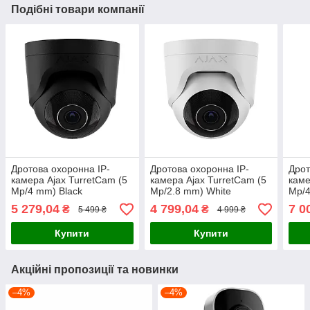
Подібні товари компанії
Дротова охоронна IP-
Дротова охоронна IP-
Дрот
камера Ajax TurretCam (5
камера Ajax TurretCam (5
каме
Mp/4 mm) Black
Mp/2.8 mm) White
Mp/4
(64926.197.BL1)
(64923.197.WH1)
(649
5 279,04
4 799,04
7 0
₴
₴
5 499 ₴
4 999 ₴
Купити
Купити
Акційні пропозиції та новинки
–4%
–4%