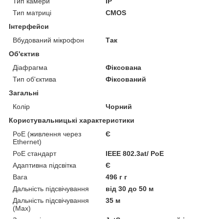
Тип камери
IP
Тип матриці
CMOS
Інтерфейси
Вбудований мікрофон
Так
Об'єктив
Діафрагма
Фіксована
Тип об'єктива
Фіксований
Загальні
Колір
Чорний
Користувальницькі характеристики
PoE (живлення через
Є
Ethernet)
PoE стандарт
IEEE 802.3at/ PoE
Адаптивна підсвітка
Є
Вага
496 г г
Дальність підсвічування
від 30 до 50 м
Дальність підсвічування
35 м
(Max)