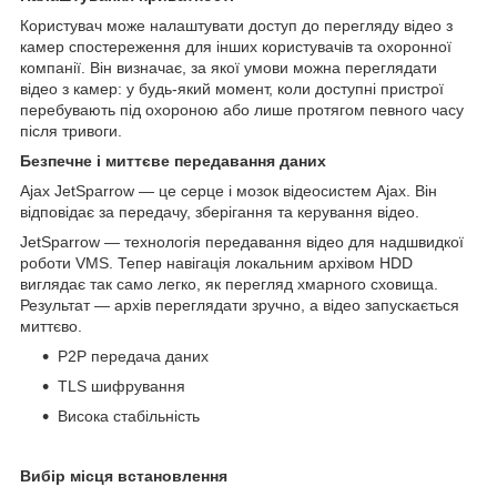
Користувач може налаштувати доступ до перегляду відео з
камер спостереження для інших користувачів та охоронної
компанії. Він визначає, за якої умови можна переглядати
відео з камер: у будь-який момент, коли доступні пристрої
перебувають під охороною або лише протягом певного часу
після тривоги.
Безпечне і миттєве передавання даних
Ajax JetSparrow — це серце і мозок відеосистем Ajax. Він
відповідає за передачу, зберігання та керування відео.
JetSparrow — технологія передавання відео для надшвидкої
роботи VMS. Тепер навігація локальним архівом HDD
виглядає так само легко, як перегляд хмарного сховища.
Результат — архів переглядати зручно, а відео запускається
миттєво.
P2P передача даних
TLS шифрування
Висока стабільність
Вибір місця встановлення