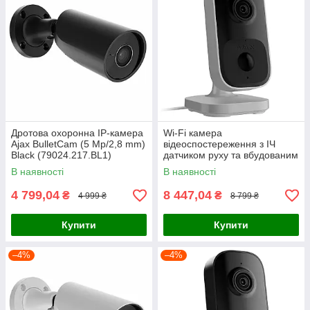
Дротова охоронна IP-камера
Wi-Fi камера
Ajax BulletCam (5 Mp/2,8 mm)
відеоспостереження з ІЧ
Black (79024.217.BL1)
датчиком руху та вбудованим
ШІ Ajax IndoorCam White
В наявності
В наявності
(111566.303.WH1)
4 799,04
8 447,04
₴
₴
4 999 ₴
8 799 ₴
Купити
Купити
–4%
–4%