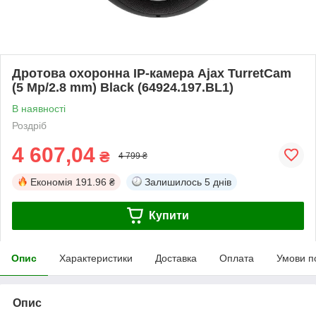
Дротова охоронна IP-камера Ajax TurretCam
(5 Mp/2.8 mm) Black (64924.197.BL1)
В наявності
Роздріб
4 607,04
₴
4 799 ₴
Економія
191.96 ₴
Залишилось
5 днів
Купити
Опис
Характеристики
Доставка
Оплата
Умови п
Опис