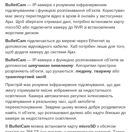
BulletCam
— IP-камера з розумним інфрачервоним
підсвічуванням і функцією розпізнавання обʼєктів. Користувач
має змогу переглядати відео в архіві й онлайн у застосунках
Ajax. Щоб зберігати отримані дані, потрібно встановити карту
microSD або підключити камеру до NVR зі встановленим
жорстким диском.
BulletCam
підключається до мережі через Ethernet за
допомогою відповідного кабелю. Хаб потрібен лише для того,
щоб додати камеру до системи Ajax.
BulletCam
— IP-камера з функцією розпізнавання обʼєктів за
допомогою
штучного інтелекту
. Алгоритми пристрою
розрізняють обʼєкти, що рухаються:
людину
,
тварину
або
транспортний засіб
.
Пристрій має розумне інфрачервоне підсвічування, що дає
змогу отримувати якісне зображення за недостатнього
освітлення. Камера автоматично регулює інтенсивність
підсвічування в реальному часі, щоб запобігти
переекспонуванню. Завдяки цьому можна добре роздивитися
навіть ті об’єкти, що розташовані далеко або надто близько до
камери за недостатнього освітлення.
В
BulletCam
можна встановити карту
microSD
з обсягом
памʼяті до 256 ГБ (не входить у комплектацію камери). Також