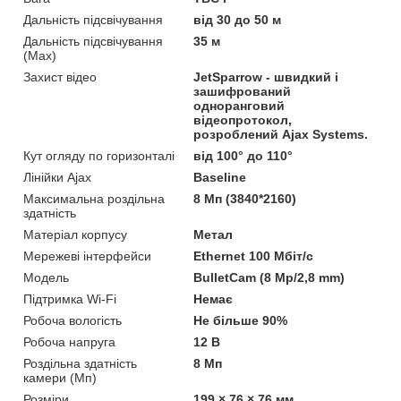
Дальність підсвічування
від 30 до 50 м
Дальність підсвічування
35 м
(Max)
Захист відео
JetSparrow - швидкий і
зашифрований
одноранговий
відеопротокол,
розроблений Ajax Systems.
Кут огляду по горизонталі
від 100° до 110°
Лінійки Ajax
Baseline
Максимальна роздільна
8 Мп (3840*2160)
здатність
Матеріал корпусу
Метал
Мережеві інтерфейси
Ethernet 100 Мбіт/с
Мoдель
BulletCam (8 Mp/2,8 mm)
Підтримка Wi-Fi
Немає
Робоча вологість
Не більше 90%
Робоча напруга
12 В
Роздільна здатність
8 Мп
камери (Мп)
Розміри
199 × 76 × 76 мм