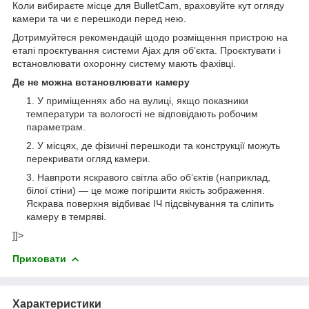
Коли вибираєте місце для BulletCam, враховуйте кут огляду
камери та чи є перешкоди перед нею.
Дотримуйтеся рекомендацій щодо розміщення пристрою на
етапі проєктування системи Ajax для об’єкта. Проєктувати і
встановлювати охоронну систему мають фахівці.
Де не можна встановлювати камеру
У приміщеннях або на вулиці, якщо показники
температури та вологості не відповідають робочим
параметрам.
У місцях, де фізичні перешкоди та конструкції можуть
перекривати огляд камери.
Навпроти яскравого світла або обʼєктів (наприклад,
білої стіни) — це може погіршити якість зображення.
Яскрава поверхня відбиває ІЧ підсвічування та сліпить
камеру в темряві.
]]>
Приховати
Характеристики