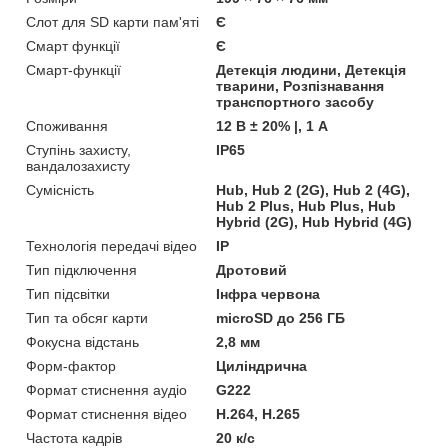
Слот для SD карти пам'яті
Є
Смарт функції
Є
Смарт-функції
Детекція людини, Детекція
тварини, Розпізнавання
транспортного засобу
Споживання
12 В ± 20% |, 1 А
Ступінь захисту,
IP65
вандалозахисту
Сумісність
Hub, Hub 2 (2G), Hub 2 (4G),
Hub 2 Plus, Hub Plus, Hub
Hybrid (2G), Hub Hybrid (4G)
Технологія передачі відео
IP
Тип підключення
Дротовий
Тип підсвітки
Інфра червона
Тип та обсяг карти
microSD до 256 ГБ
Фокусна відстань
2,8 мм
Форм-фактор
Циліндрична
Формат стиснення аудіо
G222
Формат стиснення відео
Н.264, H.265
Частота кадрів
20 к/с