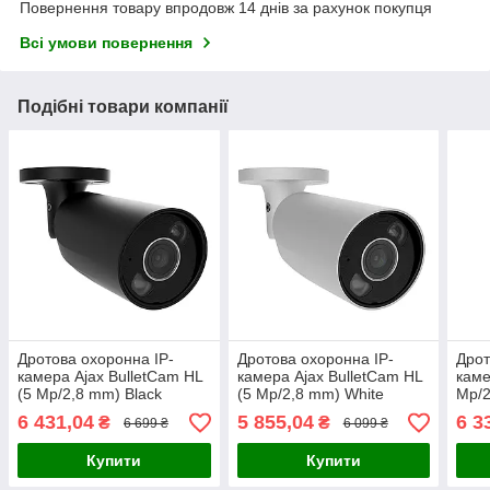
Повернення товару впродовж 14 днів за рахунок покупця
Всі умови повернення
Подібні товари компанії
Дротова охоронна IP-
Дротова охоронна IP-
Дрот
камера Ajax BulletCam HL
камера Ajax BulletCam HL
каме
(5 Mp/2,8 mm) Black
(5 Mp/2,8 mm) White
Mp/2
(128252.217.BL1)
(126253.217.WH1)
(649
6 431,04
5 855,04
6 3
₴
₴
6 699 ₴
6 099 ₴
Купити
Купити