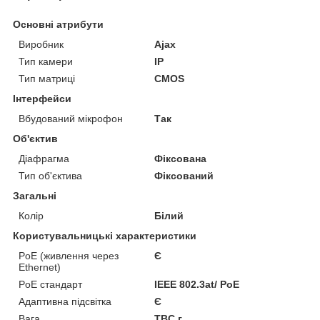
Основні атрибути
Виробник
Ajax
Тип камери
IP
Тип матриці
CMOS
Інтерфейси
Вбудований мікрофон
Так
Об'єктив
Діафрагма
Фіксована
Тип об'єктива
Фіксований
Загальні
Колір
Білий
Користувальницькі характеристики
PoE (живлення через
Є
Ethernet)
PoE стандарт
IEEE 802.3at/ PoE
Адаптивна підсвітка
Є
Вага
TBC г