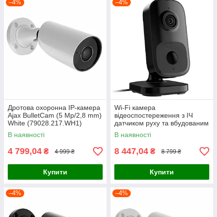
–4%
–4%
Дротова охоронна IP-камера
Wi-Fi камера
Ajax BulletCam (5 Mp/2,8 mm)
відеоспостереження з ІЧ
White (79028.217.WH1)
датчиком руху та вбудованим
ШІ Ajax IndoorCam Black
В наявності
В наявності
(111567.303.BL1)
4 799,04
8 447,04
₴
₴
4 999 ₴
8 799 ₴
Купити
Купити
–4%
–4%