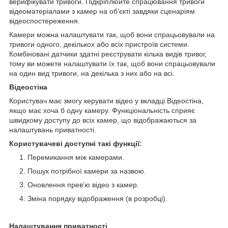
верифікувати тривоги. Підкріплюйте спрацювання тривоги
відеоматеріалами з камер на обʼєкті завдяки сценаріям
відеоспостереження.
Камери можна налаштувати так, щоб вони спрацьовували на
тривоги одного, декількох або всіх пристроїв системи.
Комбіновані датчики здатні реєструвати кілька видів тривог,
тому ви можете налаштувати їх так, щоб вони спрацьовували
на один вид тривоги, на декілька з них або на всі.
Відеостіна
Користувач має змогу керувати відео у вкладці Відеостіна,
якщо має хоча б одну камеру. Функціональність сприяє
швидкому доступу до всіх камер, що відображаються за
налаштувань приватності.
Користувачеві доступні такі функції:
Перемикання між камерами.
Пошук потрібної камери за назвою.
Оновлення превʼю відео з камер.
Зміна порядку відображення (в розробці).
Налаштування приватності