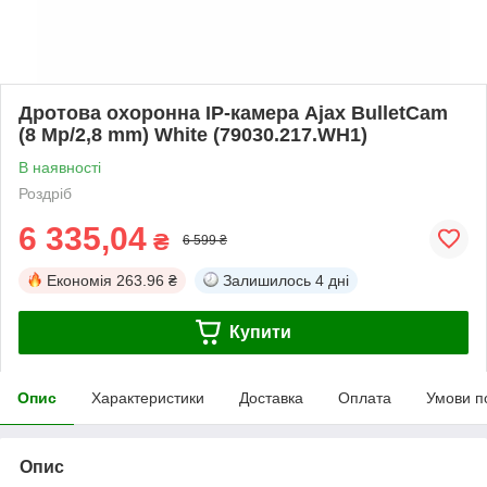
Дротова охоронна IP-камера Ajax BulletCam
(8 Mp/2,8 mm) White (79030.217.WH1)
В наявності
Роздріб
6 335,04
₴
6 599 ₴
Економія
263.96 ₴
Залишилось
4 дні
Купити
Опис
Характеристики
Доставка
Оплата
Умови п
Опис