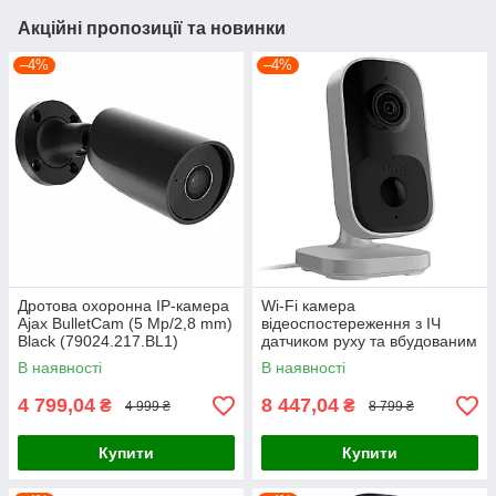
Акційні пропозиції та новинки
–4%
–4%
Дротова охоронна IP-камера
Wi-Fi камера
Ajax BulletCam (5 Mp/2,8 mm)
відеоспостереження з ІЧ
Black (79024.217.BL1)
датчиком руху та вбудованим
ШІ Ajax IndoorCam White
В наявності
В наявності
(111566.303.WH1)
4 799,04
8 447,04
₴
₴
4 999 ₴
8 799 ₴
Купити
Купити