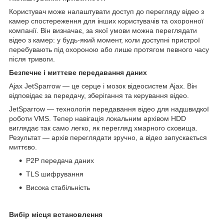
Користувач може налаштувати доступ до перегляду відео з
камер спостереження для інших користувачів та охоронної
компанії. Він визначає, за якої умови можна переглядати
відео з камер: у будь-який момент, коли доступні пристрої
перебувають під охороною або лише протягом певного часу
після тривоги.
Безпечне і миттєве передавання даних
Ajax JetSparrow — це серце і мозок відеосистем Ajax. Він
відповідає за передачу, зберігання та керування відео.
JetSparrow — технологія передавання відео для надшвидкої
роботи VMS. Тепер навігація локальним архівом HDD
виглядає так само легко, як перегляд хмарного сховища.
Результат — архів переглядати зручно, а відео запускається
миттєво.
P2P передача даних
TLS шифрування
Висока стабільність
Вибір місця встановлення