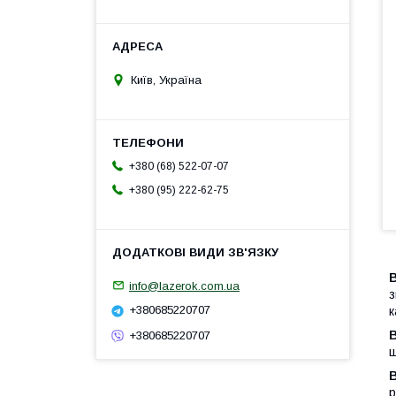
Київ, Україна
+380 (68) 522-07-07
+380 (95) 222-62-75
info@lazerok.com.ua
з
+380685220707
к
+380685220707
щ
р