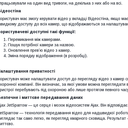
працьовували на один вид тривоги, на декілька з них або на всі.
Відеостіна
ористувач має змогу керувати відео у вкладці Відеостіна, якщо ма
видкому доступу до всіх камер, що відображаються за налаштуван
ористувачеві доступні такі функції:
Перемикання між камерами.
Пошук потрібної камери за назвою.
Оновлення превʼю відео з камер.
Зміна порядку відображення (в розробці).
Налаштування приватності
ористувач може налаштувати доступ до перегляду відео з камер с
хоронної компанії. Він визначає, за якої умови можна переглядати 
ристрої перебувають під охороною або лише протягом певного часу
Безпечне і миттєве передавання даних
jax JetSparrow — це серце і мозок відеосистем Ajax. Він відповіда
etSparrow — технологія передавання відео для надшвидкої роботи
иглядає так само легко, як перегляд хмарного сховища. Результат 
иттєво.