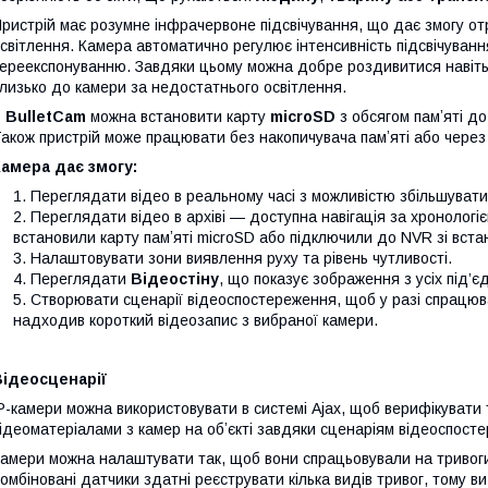
ристрій має розумне інфрачервоне підсвічування, що дає змогу о
світлення. Камера автоматично регулює інтенсивність підсвічуванн
ереекспонуванню. Завдяки цьому можна добре роздивитися навіть 
лизько до камери за недостатнього освітлення.
В
BulletCam
можна встановити карту
microSD
з обсягом памʼяті до
акож пристрій може працювати без накопичувача памʼяті або чере
амера дає змогу:
Переглядати відео в реальному часі з можливістю збільшуват
Переглядати відео в архіві — доступна навігація за хронологі
встановили карту памʼяті microSD або підключили до NVR зі вст
Налаштовувати зони виявлення руху та рівень чутливості.
Переглядати
Відеостіну
, що показує зображення з усіх під’є
Створювати сценарії відеоспостереження, щоб у разі спрацюв
надходив короткий відеозапис з вибраної камери.
Відеосценарії
P-камери можна використовувати в системі Ajax, щоб верифікувати
ідеоматеріалами з камер на обʼєкті завдяки сценаріям відеоспост
амери можна налаштувати так, щоб вони спрацьовували на тривоги 
омбіновані датчики здатні реєструвати кілька видів тривог, тому в