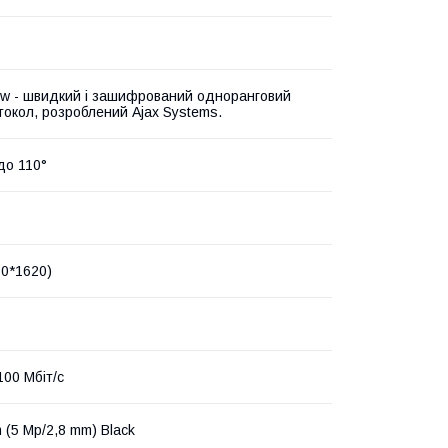
ow - швидкий і зашифрований одноранговий
токол, розроблений Ajax Systems.
до 110°
80*1620)
100 Мбіт/с
 (5 Mp/2,8 mm) Black