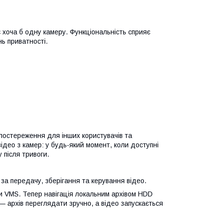
є хоча б одну камеру. Функціональність сприяє
ь приватності.
постереження для інших користувачів та
відео з камер: у будь-який момент, коли доступні
 після тривоги.
є за передачу, зберігання та керування відео.
 VMS. Тепер навігація локальним архівом HDD
— архів переглядати зручно, а відео запускається