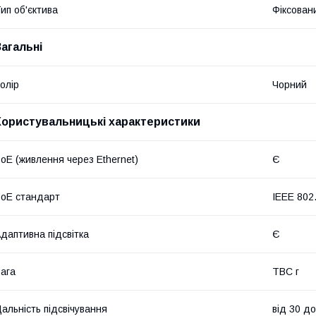
ип об'єктива
Фіксован
Загальні
олір
Чорний
Користувальницькі характеристики
oE (живлення через Ethernet)
Є
oE стандарт
IEEE 802.
даптивна підсвітка
Є
ага
TBC г
альність підсвічування
від 30 до