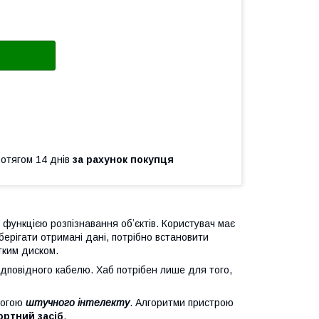
ротягом 14 днів
за рахунок покупця
функцією розпізнавання обʼєктів. Користувач має
зберігати отримані дані, потрібно встановити
тким диском.
ідповідного кабелю. Хаб потрібен лише для того,
могою
штучного інтелекту
. Алгоритми пристрою
ортний засіб
.