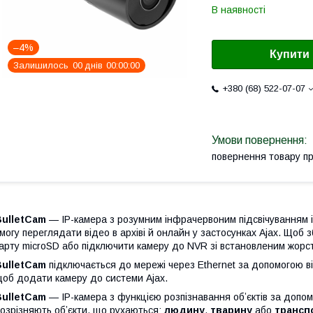
В наявності
–4%
Купити
Залишилось
0
0
днів
0
0
0
0
0
0
+380 (68) 522-07-07
повернення товару п
BulletCam
— IP-камера з розумним інфрачервоним підсвічуванням і 
могу переглядати відео в архіві й онлайн у застосунках Ajax. Щоб 
арту microSD або підключити камеру до NVR зі встановленим жорс
BulletCam
підключається до мережі через Ethernet за допомогою в
об додати камеру до системи Ajax.
BulletCam
— IP-камера з функцією розпізнавання обʼєктів за допо
озрізняють обʼєкти, що рухаються:
людину
,
тварину
або
трансп