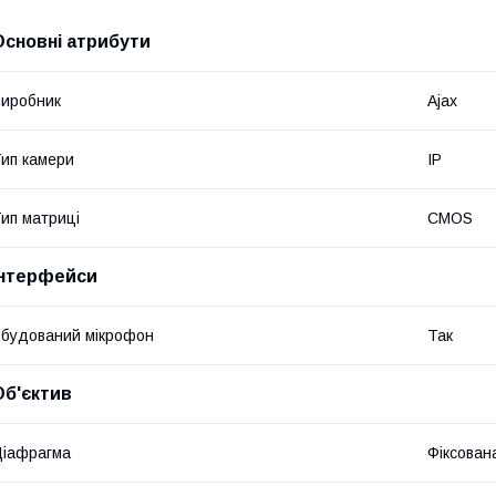
Основні атрибути
иробник
Ajax
ип камери
IP
ип матриці
CMOS
Інтерфейси
будований мікрофон
Так
Об'єктив
іафрагма
Фіксован