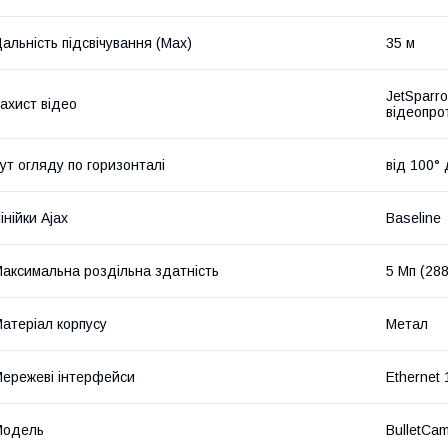
альність підсвічування (Max)
35 м
JetSparr
ахист відео
відеопро
ут огляду по горизонталі
від 100° 
інійки Ajax
Baseline
аксимальна роздільна здатність
5 Мп (28
атеріал корпусу
Метал
ережеві інтерфейси
Ethernet 
Мoдель
BulletCam