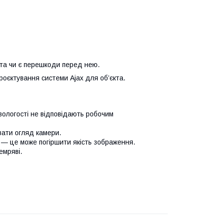
 та чи є перешкоди перед нею.
оєктування системи Ajax для об’єкта.
вологості не відповідають робочим
вати огляд камери.
и) — це може погіршити якість зображення.
емряві.