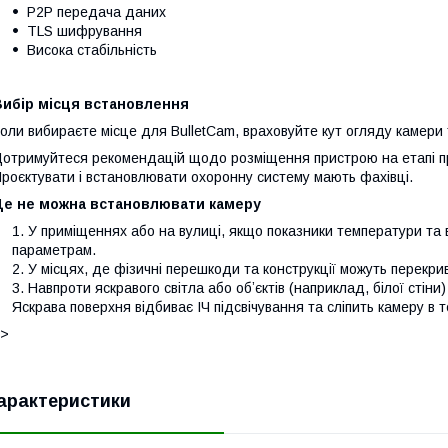
P2P передача даних
TLS шифрування
Висока стабільність
Вибір місця встановлення
оли вибираєте місце для BulletCam, враховуйте кут огляду камери
отримуйтеся рекомендацій щодо розміщення пристрою на етапі пр
роєктувати і встановлювати охоронну систему мають фахівці.
Де не можна встановлювати камеру
У приміщеннях або на вулиці, якщо показники температури та 
параметрам.
У місцях, де фізичні перешкоди та конструкції можуть перекри
Навпроти яскравого світла або обʼєктів (наприклад, білої стін
Яскрава поверхня відбиває ІЧ підсвічування та сліпить камеру в т
]>
арактеристики