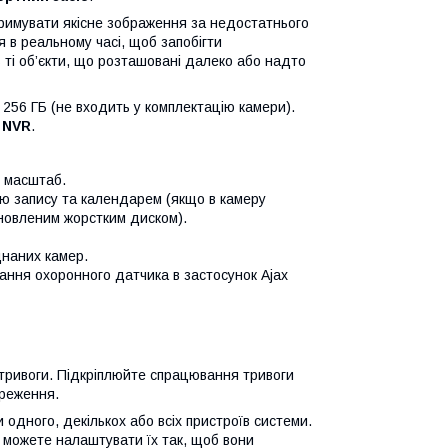
тримувати якісне зображення за недостатнього
я в реальному часі, щоб запобігти
ті об’єкти, що розташовані далеко або надто
 256 ГБ (не входить у комплектацію камери).
з
NVR
.
и масштаб.
єю запису та календарем (якщо в камеру
ановленим жорстким диском).
днаних камер.
ання охоронного датчика в застосунок Ajax
 тривоги. Підкріплюйте спрацювання тривоги
ереження.
одного, декількох або всіх пристроїв системи.
и можете налаштувати їх так, щоб вони