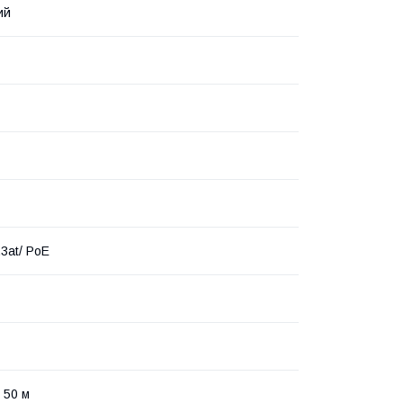
ий
3at/ PoE
 50 м