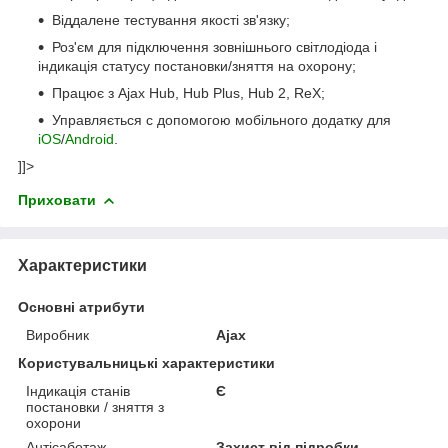
Віддалене тестування якості зв'язку;
Роз'єм для підключення зовнішнього світлодіода і
індикація статусу постановки/зняття на охорону;
Працює з Ajax Hub, Hub Plus, Hub 2, ReX;
Управляється c допомогою мобільного додатку для
iOS
/
Android
.
]]>
Приховати
Характеристики
Основні атрибути
Виробник
Ajax
Користувальницькі характеристики
Індикація станів
Є
постановки / зняття з
охорони
Антісаботаж
Захист від підробки,