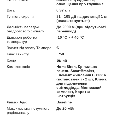
оповіщення про глушіння
Вага
0.97 кг г
Гучність сирени
81 - 105 дБ на дистанції 1 м
(налаштовується)
Дальність передачі
До 2000 м (при відсутності
бездротового сигналу
перешкод)
Діапазон робочих
-10 °C ~ + 40 °C
температур
Захист від злому Тампере
Є
Клас захисту
IP50
Колір
Білий
Комплектація
HomeSiren, Кріпильна
панель SmartBracket,
Елемент живлення CR123A
(встановлені) - 2 шт, Клема
для підключення
світлодіода, Монтажний
комплект, Коротка
інструкція
Лінійки Ajax
Baseline
Максимальна потужність
До 20 мВт
радіосигналу