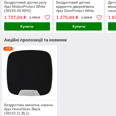
Бездротовий датчик руху
Бездротовий датчик
Датч
Ajax MotionProtect White
відкриття дверей/вікна
вікн
(38193.09.WH1)
Ajax DoorProtect White
нахи
(38099.03.WH1)
Plus
1 727,04
1 275,84
1 8
₴
₴
1 799 ₴
1 329 ₴
Купити
Купити
Акційні пропозиції та новинки
–4%
Бездротова кімнатна сирена
Ajax HomeSiren Black
(38110.11.BL1)