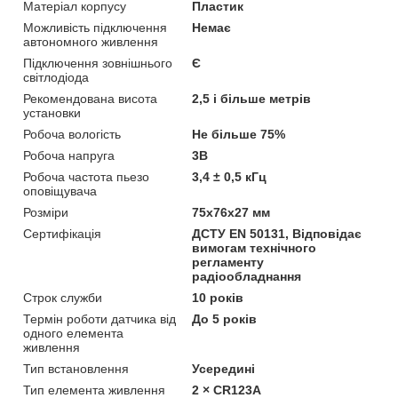
Матеріал корпусу
Пластик
Можливість підключення
Немає
автономного живлення
Підключення зовнішнього
Є
світлодіода
Рекомендована висота
2,5 і більше метрів
установки
Робоча вологість
Не більше 75%
Робоча напруга
3В
Робоча частота пьезо
3,4 ± 0,5 кГц
оповіщувача
Розміри
75х76х27 мм
Сертифікація
ДСТУ EN 50131, Відповідає
вимогам технічного
регламенту
радіообладнання
Строк служби
10 років
Термін роботи датчика від
До 5 років
одного елемента
живлення
Тип встановлення
Усередині
Тип елемента живлення
2 × CR123A