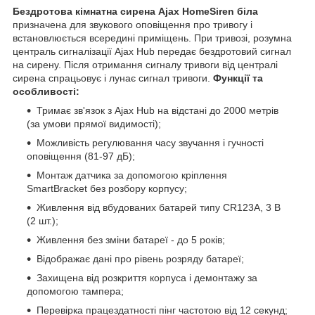
Бездротова кімнатна сирена Ajax HomeSiren біла
призначена для звукового оповіщення про тривогу і
встановлюється всередині приміщень. При тривозі, розумна
централь сигналізації Ajax Hub передає бездротовий сигнал
на сирену. Після отримання сигналу тривоги від централі
сирена спрацьовує і лунає сигнал тривоги.
Функції та
особливості:
Тримає зв'язок з Ajax Hub на відстані до 2000 метрів
(за умови прямої видимості);
Можливість регулювання часу звучання і гучності
оповіщення (81-97 дБ);
Монтаж датчика за допомогою кріплення
SmartBracket без розбору корпусу;
Живлення від вбудованих батарей типу CR123A, 3 В
(2 шт.);
Живлення без зміни батареї - до 5 років;
Відображає дані про рівень розряду батареї;
Захищена від розкриття корпуса і демонтажу за
допомогою тампера;
Перевірка працездатності пінг частотою від 12 секунд;