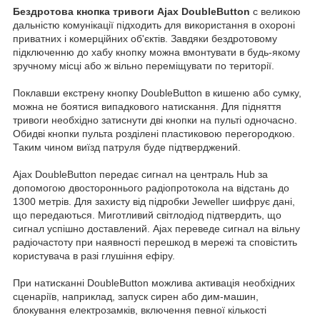
Бездротова кнопка тривоги Ajax DoubleButton
c великою
дальністю комунікації підходить для використання в охороні
приватних і комерційних об'єктів. Завдяки бездротовому
підключенню до хабу кнопку можна вмонтувати в будь-якому
зручному місці або ж вільно переміщувати по території.
Поклавши екстрену кнопку DoubleButton в кишеню або сумку,
можна не боятися випадкового натискання. Для підняття
тривоги необхідно затиснути дві кнопки на пульті одночасно.
Обидві кнопки пульта розділені пластиковою перегородкою.
Таким чином виїзд патруля буде підтверджений.
Ajax DoubleButton передає сигнал на централь Hub за
допомогою двостороннього радіопротокола на відстань до
1300 метрів. Для захисту від підробки Jeweller шифрує дані,
що передаються. Миготливий світлодіод підтвердить, що
сигнал успішно доставлений. Ajax переведе сигнал на вільну
радіочастоту при наявності перешкод в мережі та сповістить
користувача в разі глушіння ефіру.
При натисканні DoubleButton можлива активація необхідних
сценаріїв, наприклад, запуск сирен або дим-машин,
блокування електрозамків, включення певної кількості