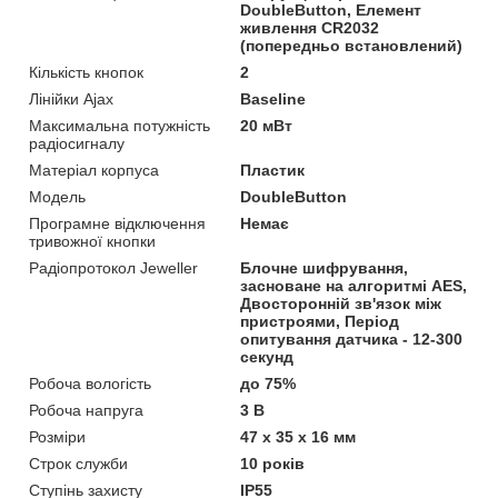
DoubleButton, Елемент
живлення CR2032
(попередньо встановлений)
Кількість кнопок
2
Лінійки Ajax
Baseline
Максимальна потужність
20 мВт
радіосигналу
Матеріал корпуса
Пластик
Мoдель
DoubleButton
Програмне відключення
Немає
тривожної кнопки
Радіопротокол Jeweller
Блочне шифрування,
засноване на алгоритмі AES,
Двосторонній зв'язок між
пристроями, Період
опитування датчика - 12-300
секунд
Робоча вологість
до 75%
Робоча напруга
3 В
Розміри
47 х 35 х 16 мм
Строк служби
10 років
Ступінь захисту
IP55