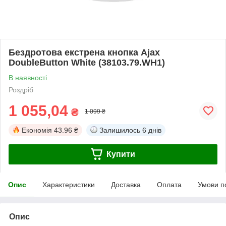
Бездротова екстрена кнопка Ajax
DoubleButton White (38103.79.WH1)
В наявності
Роздріб
1 055,04
₴
1 099 ₴
Економія
43.96 ₴
Залишилось
6 днів
Купити
Опис
Характеристики
Доставка
Оплата
Умови п
Опис