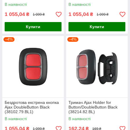
В наявності
В наявності
1 055,04
1 055,04
₴
₴
1 099 ₴
1 099 ₴
Купити
Купити
–4%
–4%
Бездротова екстрена кнопка
Тримач Ajax Holder for
Ajax DoubleButton Black
Button/DoubleButton Black
(38102.79.BL1)
(38214.82.BL)
В наявності
В наявності
1 055,04
162,24
₴
₴
1 099 ₴
169 ₴