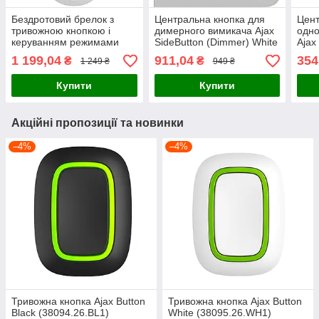
Бездротовий брелок з
Центральна кнопка для
Цент
тривожною кнопкою і
димерного вимикача Ajax
одно
керуванням режимами
SideButton (Dimmer) White
Ajax
охорони Ajax Superior
(91252.254.WH1)
verti
1 199,04
911,04
354
₴
₴
1 249 ₴
949 ₴
SpaceControl Jeweller
(834
White (110753.04.WH1)
Купити
Купити
Акційні пропозиції та новинки
–4%
–4%
Тривожна кнопка Ajax Button
Тривожна кнопка Ajax Button
Black (38094.26.BL1)
White (38095.26.WH1)