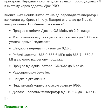
пристроїв. Під'єднати кнопку досить легко, просто додавши її
в систему через додаток Ajax PRO.
Кнопка Ajax DoubleButton стійка до перепадів температур і
захищена від бризок і пилу. Батареї вистачає до 5 років
використання.
Особливості кнопки:
Працює з хабами Ajax на OS Malevich 2.9 і вище;
Максимальна відстань до хаба становить до 1300 м в
умовах прямої видимості;
Швидкість передачі тривоги до 0,15 с;
Робочі частоти - 868,0-868,6 МГц або 868,7 - 869,2
МГц залежно від регіону продажу;
Працює від однієї батареї CR2032 до 5 років;
Радіопротокол Jeweller;
Швидке підключення;
Пластиковий корпус з класом захисту IP55;
Діапазон робочих температур від -10 ° C до + 40 ° C.
]]>
Приховати