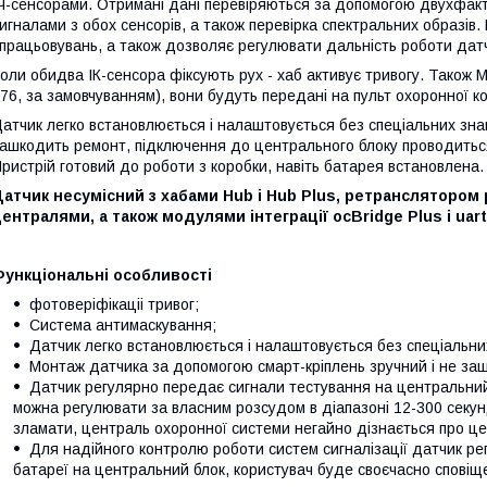
Ч-сенсорами. Отримані дані перевіряються за допомогою двухфакт
игналами з обох сенсорів, а також перевірка спектральних образів
працьовувань, а також дозволяє регулювати дальність роботи датч
оли обидва ІК-сенсора фіксують рух - хаб активує тривогу. Також 
76, за замовчуванням), вони будуть передані на пульт охоронної ко
атчик легко встановлюється і налаштовується без спеціальних знан
ашкодить ремонт, підключення до центрального блоку проводиться
ристрій готовий до роботи з коробки, навіть батарея встановлена.
атчик несумісний з хабами Hub і Hub Plus, ретранслятором
ентралями, а також модулями інтеграції ocBridge Plus і uart
Функціональні особливості
фотоверіфікаціі тривог;
Система антимаскування;
Датчик легко встановлюється і налаштовується без спеціальни
Монтаж датчика за допомогою смарт-кріплень зручний і не за
Датчик регулярно передає сигнали тестування на центральний
можна регулювати за власним розсудом в діапазоні 12-300 секун
зламати, централь охоронної системи негайно дізнається про це 
Для надійного контролю роботи систем сигналізації датчик ре
батареї на центральний блок, користувач буде своєчасно сповіщ