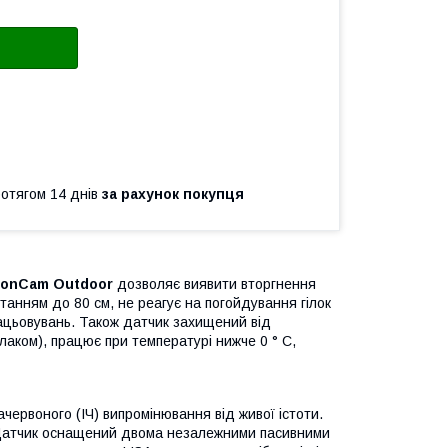
ротягом 14 днів
за рахунок покупця
ionCam Outdoor
дозволяє виявити вторгнення
танням до 80 см, не реагує на погойдування гілок
рацьовувань. Також датчик захищений від
лаком), працює при температурі нижче 0 ° C,
червоного (ІЧ) випромінювання від живої істоти.
я. Датчик оснащений двома незалежними пасивними