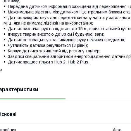
датчику;
Передана датчиком інформація захищена від перехоплення і с
Максимальна відстань між датчиком і центральним блоком стан
Датчик використовує для передачі сигналу частоту загального
МГц, яка не вимагає ліцензії на використання;
Датчик визначає рух на відстані до 15 м, горизонтальний кут ог
Ігнорує тварин висотою до 80 см і будь-якої ваги;
Датчик не спрацьовує на випадкові руху неживих предметів;
Чутливість датчика регулюється (3 рівні);
Корпус датчика захищений від розтину тампер;
Завдяки спеціальним алгоритмом енергоощадження датчик прац
Датчик працює тільки з Hub 2, Hub 2 Plus.
]>
арактеристики
Основні
иробник
Ajax