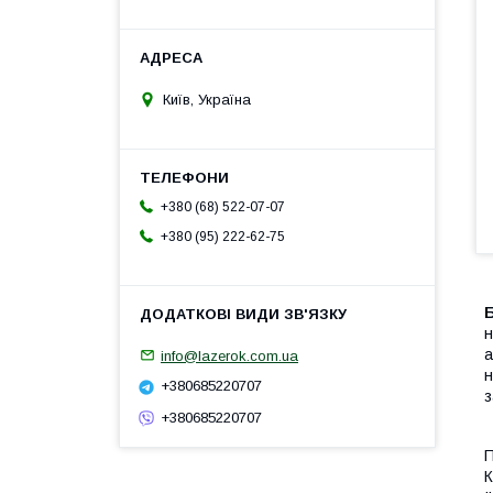
Київ, Україна
+380 (68) 522-07-07
+380 (95) 222-62-75
н
а
info@lazerok.com.ua
н
+380685220707
з
+380685220707
П
К