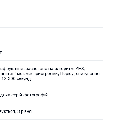
т
ифрування, засноване на алгоритмі AES,
нній зв'язок між пристроями, Період опитування
- 12-300 секунд
едача серій фотографій
ується, 3 рівня