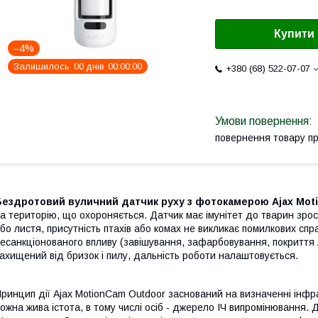
Купити
–4%
Залишилось
0
0
днів
0
0
0
0
0
0
+380 (68) 522-07-07
повернення товару п
Бездротовий вуличний датчик руху з фотокамерою Ajax Mot
а територію, що охороняється. Датчик має імунітет до тварин зрос
бо листя, присутність птахів або комах не викликає помилкових сп
есанкціонованого впливу (завішування, зафарбовування, покриття 
ахищений від бризок і пилу, дальність роботи налаштовується.
ринцип дії Ajax MotionCam Outdoor заснований на визначенні інфра
ожна жива істота, в тому числі осіб - джерело ІЧ випромінюванн