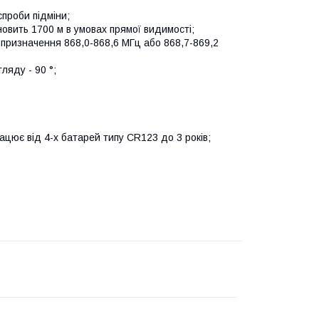
проби підміни;
овить 1700 м в умовах прямої видимості;
 призначення 868,0-868,6 МГц або 868,7-869,2
ляду - 90 °;
ює від 4-x батарей типу CR123 до 3 років;