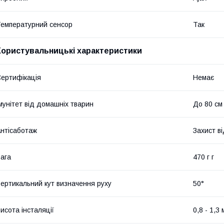
емпературний сенсор
Так
Користувальницькі характеристики
ертифікація
Немає
мунітет від домашніх тварин
До 80 см
нтісаботаж
Захист в
ага
470 г г
ертикальний кут визначення руху
50°
исота інсталяції
0,8 - 1,3 