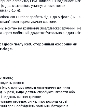
орного алгоритму LISA: виявлення подібності між
. Це дає можливість уникнути помилкових
ика (3-15 м).
MotionCam Outdoor зробить від 1 до 5 фото (320 ×
мпанії і всім користувачам системи.
ь: монтаж на кріплення SmartBracket зручний і не
 через мобільний додаток буквально в один клік.
 радіосигналу ReX, сторонніми охоронними
Bridge.
х знань;
шкодить ремонт;
 блок, причому період опитування датчиків
д. У разі, якщо датчик спробують вкрасти або
і видасть сигнал тривоги;
гулярно передає сигнал про розряд своєї
ений про необхідність замінити батарею в