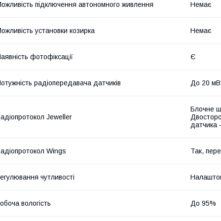
ожливість підключення автономного живлення
Немає
ожливість установки козирка
Немає
аявність фотофіксації
Є
отужність радіопередавача датчиків
До 20 мВ
Блочне ш
адіопротокол Jeweller
Двосторо
датчика 
адіопротокол Wings
Так, пер
егулювання чутливості
Налаштов
обоча вологість
До 95%