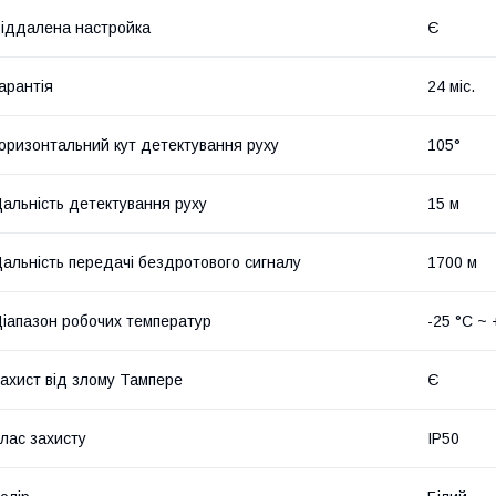
іддалена настройка
Є
арантія
24 міс.
оризонтальний кут детектування руху
105°
альність детектування руху
15 м
альність передачі бездротового сигналу
1700 м
іапазон робочих температур
-25 °C ~ 
ахист від злому Тампере
Є
лас захисту
IP50