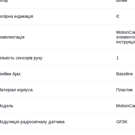
олір
Білий
олірна індикація
Є
MotionCa
омплектація
елементи
інструкц
ількість сенсорів руху
1
інійки Ajax
Baseline
атеріал корпуса
Пластик
Мoдель
MotionCa
одуляція радіосигналу датчика
GFSK