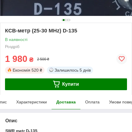
КСВ-метр (25-30 MHz) D-135
В наявності
Роздріб
1 980
₴
2 500 ₴
Економія
520 ₴
Залишилось
5 днів
Купити
пис
Характеристики
Доставка
Оплата
Умови пове
Опис
SWR metr D-135