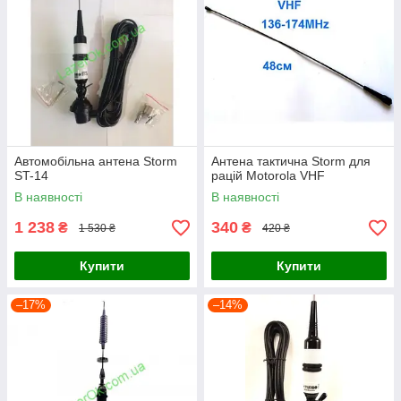
Автомобільна антена Storm
Антена тактична Storm для
ST-14
рацій Motorola VHF
В наявності
В наявності
1 238
340
₴
₴
1 530 ₴
420 ₴
Купити
Купити
–17%
–14%