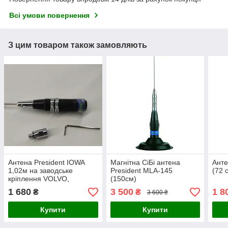
Всі умови повернення
З цим товаром також замовляють
Антена President IOWA
Магнітна СіБі антена
Анте
1,02м на заводське
President MLA-145
(72 
кріплення VOLVO,
(150см)
SCANIA, DAF
1 680
3 500
1 8
₴
₴
3 600 ₴
Купити
Купити