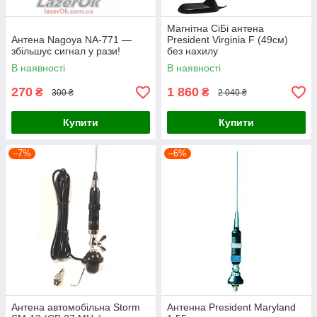
Магнітна СіБі антена
Антена Nagoya NA-771 —
President Virginia F (49см)
збільшує сигнал у рази!
без нахилу
В наявності
В наявності
270
1 860
₴
₴
300 ₴
2 040 ₴
Купити
Купити
–7%
–6%
Антена автомобільна Storm
Антенна President Maryland