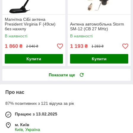
Магнітна СіБі антена
President Virginia F (49см)
Антена автомобільна Storm
без нахилу
SM-12 (CB 27 MHz)
В наявності
В наявності
1 860
1 193
₴
₴
2 040 ₴
1 283 ₴
Купити
Купити
Показати ще
Про нас
87% позитивних з 121 відгука за рік
Працює з 13.02.2025
м. Київ
Київ, Україна