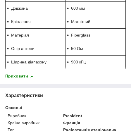
Довжина
600 мм
Кріплення
Магнітний
Матеріал
Fiberglass
Опір антени
50 Ом
Ширина діапазону
900 кГц
Приховати
Характеристики
Основні
Виробник
President
Країна виробник
Франція
Тип
Радіостанція стаціонарна