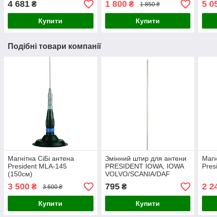
4 681
1 800
5 0
₴
₴
1 850 ₴
Купити
Купити
Подібні товари компанії
Магнітна СіБі антена
Змінний штир для антени
Магн
President MLA-145
PRESIDENT IOWA, IOWA
Pres
(150см)
VOLVO/SCANIA/DAF
3 500
795
2 2
₴
₴
3 600 ₴
Купити
Купити