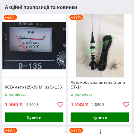
Акційні пропозиції та новинки
–21%
–19%
Автомобільна антена Storm
КСВ-метр (25-30 MHz) D-135
ST-14
В наявності
В наявності
1 980
1 238
₴
₴
2 500 ₴
1 530 ₴
Купити
Купити
–19%
–17%