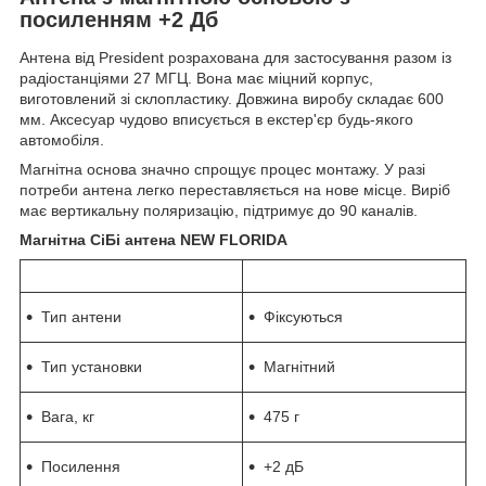
посиленням +2 Дб
Антена від President розрахована для застосування разом із
радіостанціями 27 МГЦ. Вона має міцний корпус,
виготовлений зі склопластику. Довжина виробу складає 600
мм. Аксесуар чудово вписується в екстер'єр будь-якого
автомобіля.
Магнітна основа значно спрощує процес монтажу. У разі
потреби антена легко переставляється на нове місце. Виріб
має вертикальну поляризацію, підтримує до 90 каналів.
Магнітна СіБі антена NEW FLORIDA
Тип антени
Фіксуються
Тип установки
Магнітний
Вага, кг
475 г
Посилення
+2 дБ