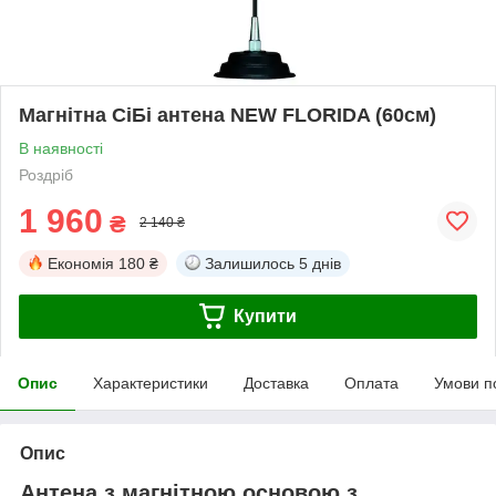
Магнітна СіБі антена NEW FLORIDA (60см)
В наявності
Роздріб
1 960
₴
2 140 ₴
Економія
180 ₴
Залишилось
5 днів
Купити
Опис
Характеристики
Доставка
Оплата
Умови п
Опис
Антена з магнітною основою з