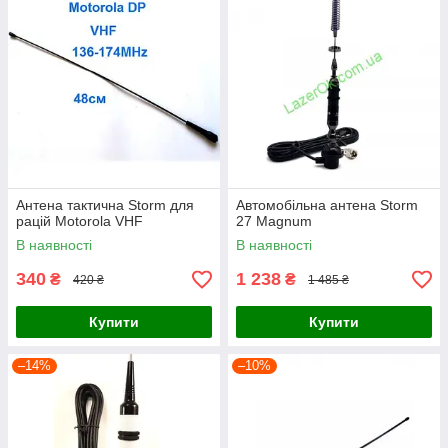
Антена тактична Storm для
Автомобільна антена Storm
рацій Motorola VHF
27 Magnum
В наявності
В наявності
340
1 238
₴
₴
420 ₴
1 485 ₴
Купити
Купити
–14%
–10%