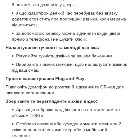
й покаже, хто дзвонить у двері;
якщо смартфон деякий час перебуває без зв'язку,
додаток сповістить про пропущені дзвінки, коли мережа
відновиться;
за допомогою сервісу можна відчиняти вхідні двері
прямо з телефона і не шукати ключі.
Налаштування гучності та мелодії дзвінка:
Регулюйте гучність дзвінка за вашим бажанням.
Вибирайте з різних мелодій, щоб налаштувати дзвінок
під ваш смак.
Просте налаштування Plug and Play:
Підключіть домофон до розетки й відскануйте QR-код для
швидкого встановлення.
Зберігайте та переглядайте архіви відео:
Архівація зображень здійснюється на карту пам'яті
об'ємом 128Gb.
Особливо важливі або кумедні моменти можна за 2
кліки перенести на комп'ютер або в мобільний
телефон.