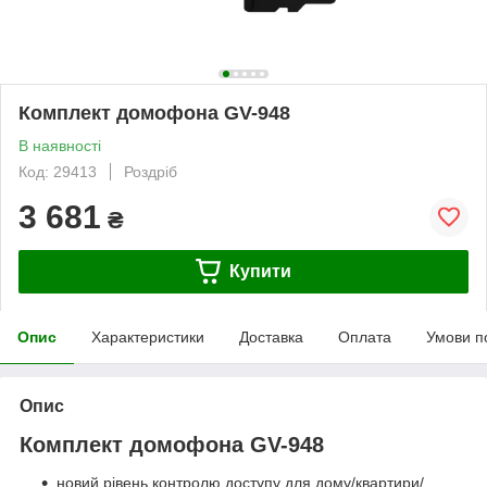
Комплект домофона GV-948
В наявності
Код: 29413
Роздріб
3 681
₴
Купити
Опис
Характеристики
Доставка
Оплата
Умови п
Опис
Комплект домофона GV-948
новий рівень контролю доступу для дому/квартири/