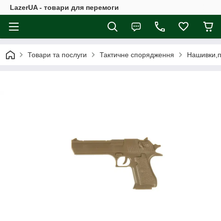
LazerUA - товари для перемоги
Товари та послуги
Тактичне спорядження
Нашивки,п