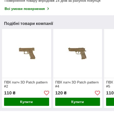
Повернення товару впродовж 14 днів за рахунок покупця
Всі умови повернення
Подібні товари компанії
ПВХ патч 3D Patch pattern
ПВХ патч 3D Patch pattern
ПВХ 
#2
#4
#5
110
120
110
₴
₴
Купити
Купити