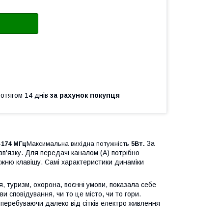
ротягом 14 днів
за рахунок покупця
За
-174 МГц
Максимальна вихідна потужність
5Вт.
в'язку. Для передачі каналом (А) потрібно
ижню клавішу. Самі характеристики динаміки
я, туризм, охорона, воєнні умови, показала себе
и сповідування, чи то це місто, чи то гори.
перебуваючи далеко від сітків електро живлення