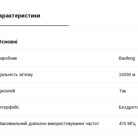
арактеристики
Основні
иробник
Baofeng
альність зв'язку
10000 м
Дисплей
Так
нтерфейс
Бездрот
аксимальний діапазон використовуваних частот
470 МГц