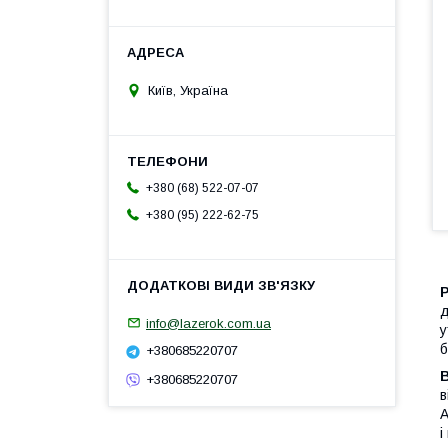
Київ, Україна
+380 (68) 522-07-07
+380 (95) 222-62-75
д
info@lazerok.com.ua
у
б
+380685220707
B
+380685220707
в
А
і