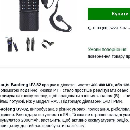
Купити
+380 (68) 522-07-07
повернення товару п
Рація
Baofeng
UV-82
працює в діапазон частот
400-480 МГц або 136
опомогою подвійної кнопки РТТ стало простіше реалізувати сеанс з
тримувати кнопку зверху, щоб працювати з іншим каналом (В) — н
ільш потужні, ніж у моделі RA5. Підтримує діапазони LPD і PMR.
aofeng UV-82
, випробувана в різних умовах, полювання, риболовл
ідмінно. Блягодаря потужності в 5Вт, їй вже не страшні складні умов
кумулятор 2800mAh, вистачить, щоб активно експлуатувати рацію, 
 при цьому довгий час перебувати на зв'язку.