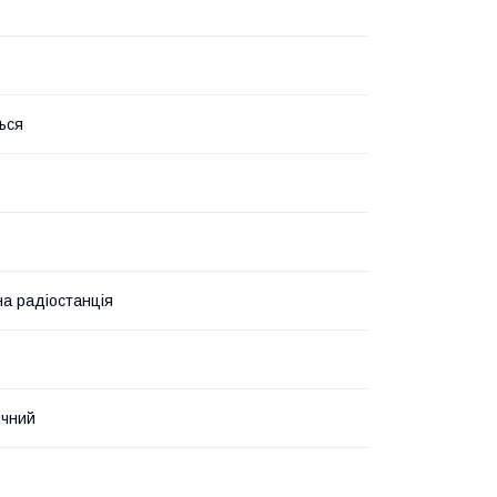
ься
а радіостанція
ичний