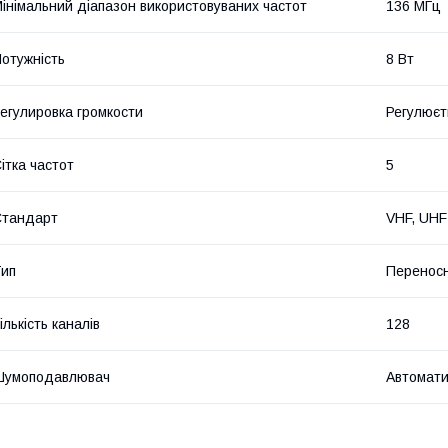
інімальний діапазон використовуваних частот
136 МГц
отужність
8 Вт
егулировка громкости
Регулюєт
ітка частот
5
Стандарт
VHF, UHF
ип
Переносн
ількість каналів
128
Шумоподавлювач
Автомат