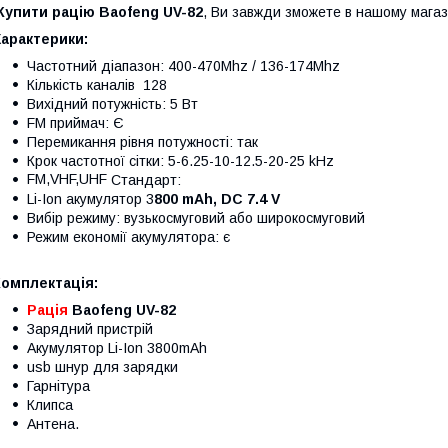
Купити рацію Baofeng UV-82
, Ви завжди зможете в нашому магаз
арактерики:
Частотний діапазон: 400-470Mhz / 136-174Mhz
Кількість каналів 128
Вихідний потужність: 5 Вт
FM приймач: Є
Перемикання рівня потужності: так
Крок частотної сітки: 5-6.25-10-12.5-20-25 kHz
FM,
VHF,
UHF
Стандарт:
Li-Ion акумулятор 3
800 mAh, DC 7.4 V
Вибір режиму: вузькосмуговий або широкосмуговий
Режим економії акумулятора: є
Комплектація:
Рація
Baofeng UV-82
Зарядний пристрій
Акумулятор Li-Ion 3800mAh
usb шнур для зарядки
Гарнітура
Клипса
Антена.