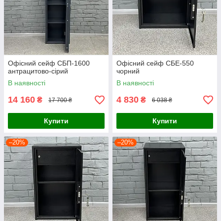
Офісний сейф CБП-1600
Офісний сейф СБЕ-550
антрацитово-сірий
чорний
В наявності
В наявності
14 160
4 830
₴
₴
17 700 ₴
6 038 ₴
Купити
Купити
–20%
–20%