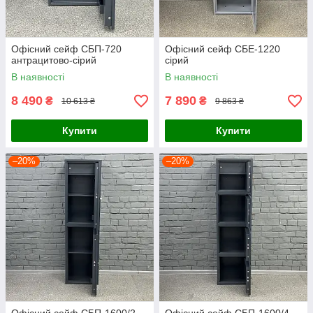
Офісний сейф CБП-720
Офісний сейф СБЕ-1220
антрацитово-сірий
сірий
В наявності
В наявності
8 490
7 890
₴
₴
10 613 ₴
9 863 ₴
Купити
Купити
–20%
–20%