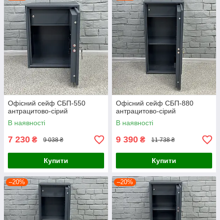
Офісний сейф CБП-550
Офісний сейф CБП-880
антрацитово-сірий
антрацитово-сірий
В наявності
В наявності
7 230
9 390
₴
₴
9 038 ₴
11 738 ₴
Купити
Купити
–20%
–20%