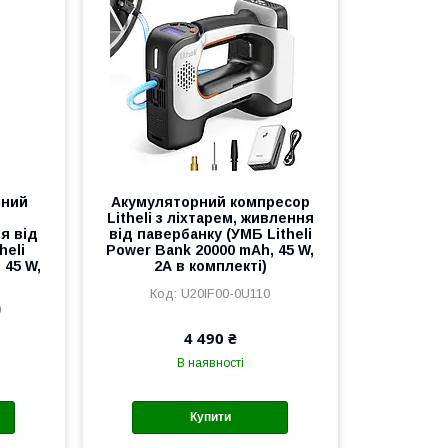
рний
Акумуляторний компресор
Litheli з ліхтарем, живлення
я від
від павербанку (УМБ Litheli
heli
Power Bank 20000 mAh, 45 W,
 45 W,
2А в комплекті)
U20IF00-0U110
0
4 490 ₴
В наявності
Купити