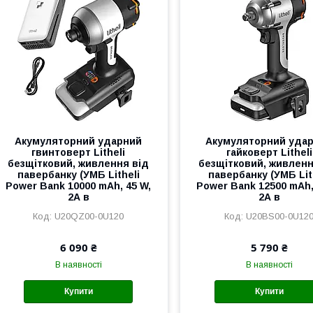
Акумуляторний ударний
Акумуляторний уда
гвинтоверт Litheli
гайковерт Litheli
безщітковий, живлення від
безщітковий, живленн
павербанку (УМБ Litheli
павербанку (УМБ Lit
Power Bank 10000 mAh, 45 W,
Power Bank 12500 mAh,
2А в
2А в
U20QZ00-0U120
U20BS00-0U12
6 090 ₴
5 790 ₴
В наявності
В наявності
Купити
Купити