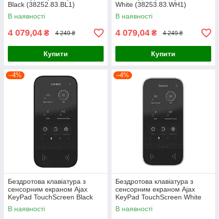
Black (38252.83.BL1)
White (38253.83.WH1)
В наявності
В наявності
4 079,04
4 079,04
₴
₴
4 249 ₴
4 249 ₴
Купити
Купити
–4%
–4%
Бездротова клавіатура з
Бездротова клавіатура з
сенсорним екраном Ajax
сенсорним екраном Ajax
KeyPad TouchScreen Black
KeyPad TouchScreen White
(58454.148.BL1)
(58455.148.WH1)
В наявності
В наявності