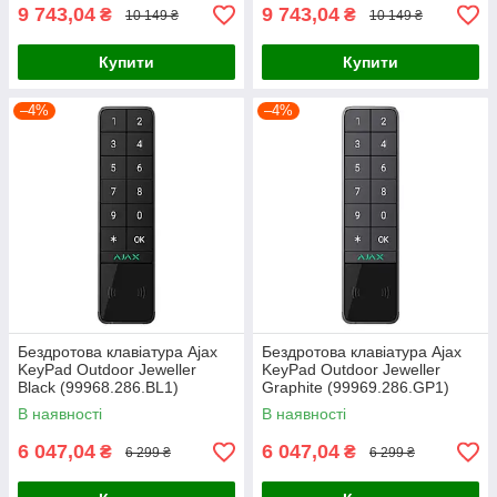
9 743,04
9 743,04
₴
₴
10 149 ₴
10 149 ₴
Купити
Купити
–4%
–4%
Бездротова клавіатура Ajax
Бездротова клавіатура Ajax
KeyPad Outdoor Jeweller
KeyPad Outdoor Jeweller
Black (99968.286.BL1)
Graphite (99969.286.GP1)
В наявності
В наявності
6 047,04
6 047,04
₴
₴
6 299 ₴
6 299 ₴