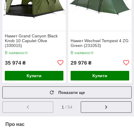
Намет Grand Canyon Black
Knob 10 Capulet Olive
Намет Wechsel Tempest 4 ZG
(330015)
Green (231053)
В наявності
В наявності
35 974
29 976
₴
₴
Купити
Купити
Показати ще
1
/ 54
Про нас