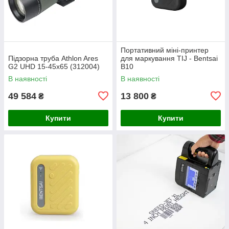
Портативний міні-принтер
Підзорна труба Athlon Ares
для маркування TIJ - Bentsai
G2 UHD 15-45x65 (312004)
B10
В наявності
В наявності
49 584
13 800
₴
₴
Купити
Купити