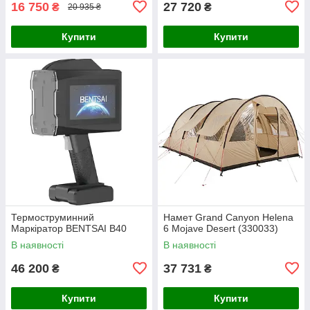
16 750
27 720
₴
₴
20 935 ₴
Купити
Купити
Термоструминний
Намет Grand Canyon Helena
Маркіратор BENTSAI B40
6 Mojave Desert (330033)
В наявності
В наявності
46 200
37 731
₴
₴
Купити
Купити