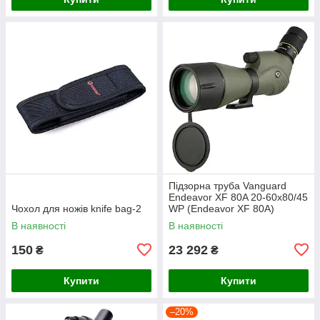
Підзорна труба Vanguard
Endeavor XF 80A 20-60x80/45
Чохол для ножів knife bag-2
WP (Endeavor XF 80A)
В наявності
В наявності
150
23 292
₴
₴
Купити
Купити
–20%