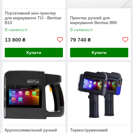
Портативний міні-принтер
для маркування TIJ - Bentsai
Принтер ручний для
B10
маркування Bentsai B80
В наявності
В наявності
13 800
79 740
₴
₴
Купити
Купити
Крупносимвольний ручний
Термоструменевий