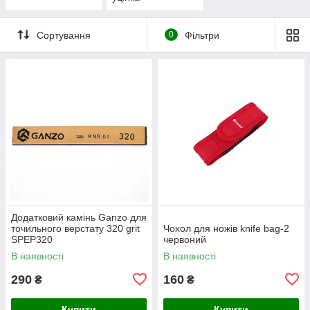
Сортування
0
Фільтри
Додатковий камінь Ganzo для
точильного верстату 320 grit
Чохол для ножів knife bag-2
SPEP320
червоний
В наявності
В наявності
290
160
₴
₴
Купити
Купити