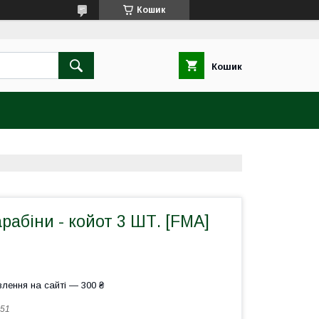
Кошик
Кошик
рабіни - койот 3 ШТ. [FMA]
лення на сайті — 300 ₴
51