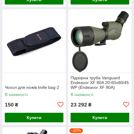
Підзорна труба Vanguard
Endeavor XF 80A 20-60x80/45
Чохол для ножів knife bag-2
WP (Endeavor XF 80A)
В наявності
В наявності
150
23 292
₴
₴
Купити
Купити
–20%