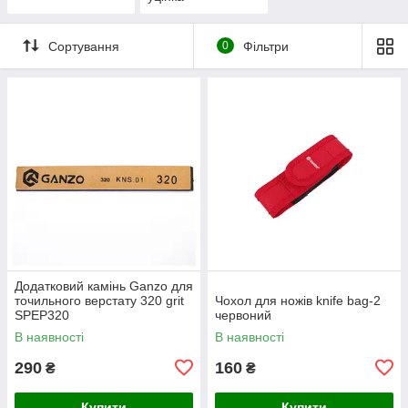
Сортування
0
Фільтри
Додатковий камінь Ganzo для
точильного верстату 320 grit
Чохол для ножів knife bag-2
SPEP320
червоний
В наявності
В наявності
290
160
₴
₴
Купити
Купити