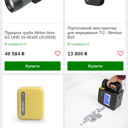
Портативний міні-принтер
Підзорна труба Athlon Ares
для маркування TIJ - Bentsai
G2 UHD 15-45x65 (312004)
B10
В наявності
В наявності
49 584
13 800
₴
₴
Купити
Купити