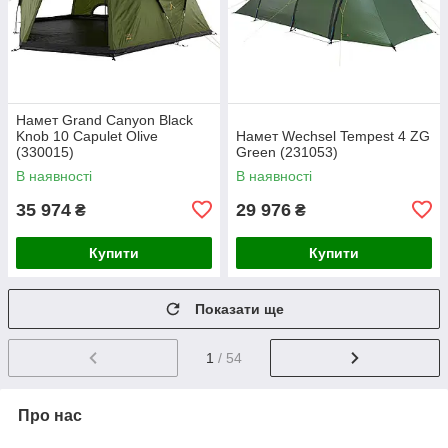
Намет Grand Canyon Black
Knob 10 Capulet Olive
Намет Wechsel Tempest 4 ZG
(330015)
Green (231053)
В наявності
В наявності
35 974
29 976
₴
₴
Купити
Купити
Показати ще
1
/ 54
Про нас