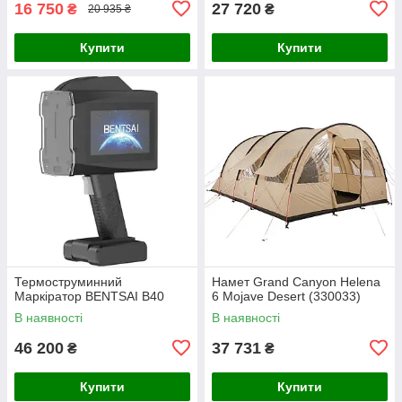
16 750
27 720
₴
₴
20 935 ₴
Купити
Купити
Термоструминний
Намет Grand Canyon Helena
Маркіратор BENTSAI B40
6 Mojave Desert (330033)
В наявності
В наявності
46 200
37 731
₴
₴
Купити
Купити