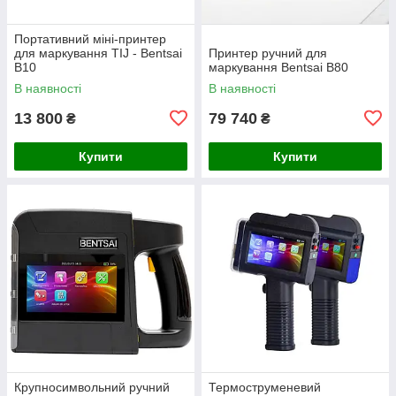
Портативний міні-принтер
для маркування TIJ - Bentsai
Принтер ручний для
B10
маркування Bentsai B80
В наявності
В наявності
13 800
79 740
₴
₴
Купити
Купити
Крупносимвольний ручний
Термоструменевий